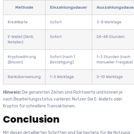
Methode
Einzahlungsdauer
Auszahlungsdaue
Kreditkarte
Sofort
3–8 Werktage
E-Wallet (Skrill,
Sofort
24–48 Stunden
Neteller)
Kryptowährung
Sofort (nach 1
1–3 Stunden (nach
(Bitcoin)
Bestätigung)
manueller Freigabe)
Banküberweisung
1–3 Werktage
5–10 Werktage
Hinweis:
Die genannten Zeiten sind Richtwerte und können je
nach Bearbeitungsstatus variieren. Nutzen Sie E-Wallets oder
Kryptos für schnellere Transaktionen.
Conclusion
Mit diesen detaillierten Schritten sind Sie bestens für die Nutzung