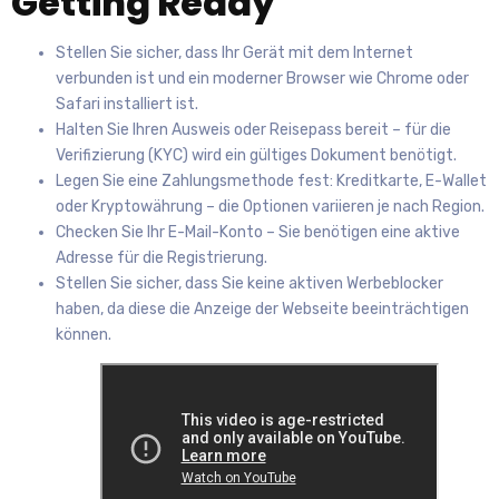
Getting Ready
Stellen Sie sicher, dass Ihr Gerät mit dem Internet
verbunden ist und ein moderner Browser wie Chrome oder
Safari installiert ist.
Halten Sie Ihren Ausweis oder Reisepass bereit – für die
Verifizierung (KYC) wird ein gültiges Dokument benötigt.
Legen Sie eine Zahlungsmethode fest: Kreditkarte, E-Wallet
oder Kryptowährung – die Optionen variieren je nach Region.
Checken Sie Ihr E-Mail-Konto – Sie benötigen eine aktive
Adresse für die Registrierung.
Stellen Sie sicher, dass Sie keine aktiven Werbeblocker
haben, da diese die Anzeige der Webseite beeinträchtigen
können.