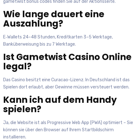
gametwist bonus codes finden Sie auf der Aktionsseite.
Wie lange dauert eine
Auszahlung?
E‑Wallets 24–48 Stunden, Kreditkarten 3–5 Werktage,
Banküberweisung bis zu 7 Werktage.
Ist Gametwist Casino Online
legal?
Das Casino besitzt eine Curacao-Lizenz. In Deutschland ist das
Spielen dort erlaubt, aber Gewinne müssen versteuert werden.
Kann ich auf dem Handy
spielen?
Ja, die Website ist als Progressive Web App (PWA) optimiert – Sie
können sie über den Browser auf Ihrem Startbildschirm
installieren.