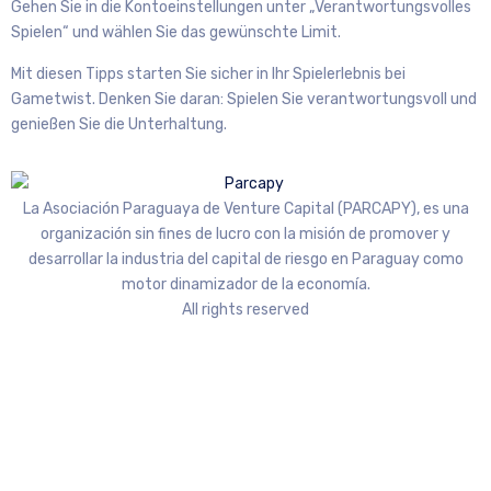
Gehen Sie in die Kontoeinstellungen unter „Verantwortungsvolles
Spielen“ und wählen Sie das gewünschte Limit.
Mit diesen Tipps starten Sie sicher in Ihr Spielerlebnis bei
Gametwist. Denken Sie daran: Spielen Sie verantwortungsvoll und
genießen Sie die Unterhaltung.
La Asociación Paraguaya de Venture Capital (PARCAPY), es una
organización sin fines de lucro con la misión de promover y
desarrollar la industria del capital de riesgo en Paraguay como
motor dinamizador de la economía.
All rights reserved