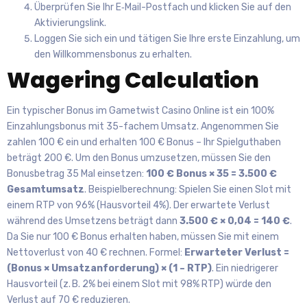
Überprüfen Sie Ihr E‑Mail-Postfach und klicken Sie auf den
Aktivierungslink.
Loggen Sie sich ein und tätigen Sie Ihre erste Einzahlung, um
den Willkommensbonus zu erhalten.
Wagering Calculation
Ein typischer Bonus im Gametwist Casino Online ist ein 100%
Einzahlungsbonus mit 35-fachem Umsatz. Angenommen Sie
zahlen 100 € ein und erhalten 100 € Bonus – Ihr Spielguthaben
beträgt 200 €. Um den Bonus umzusetzen, müssen Sie den
Bonusbetrag 35 Mal einsetzen:
100 € Bonus × 35 = 3.500 €
Gesamtumsatz
. Beispielberechnung: Spielen Sie einen Slot mit
einem RTP von 96% (Hausvorteil 4%). Der erwartete Verlust
während des Umsetzens beträgt dann
3.500 € × 0,04 = 140 €
.
Da Sie nur 100 € Bonus erhalten haben, müssen Sie mit einem
Nettoverlust von 40 € rechnen. Formel:
Erwarteter Verlust =
(Bonus × Umsatzanforderung) × (1 – RTP)
. Ein niedrigerer
Hausvorteil (z. B. 2% bei einem Slot mit 98% RTP) würde den
Verlust auf 70 € reduzieren.