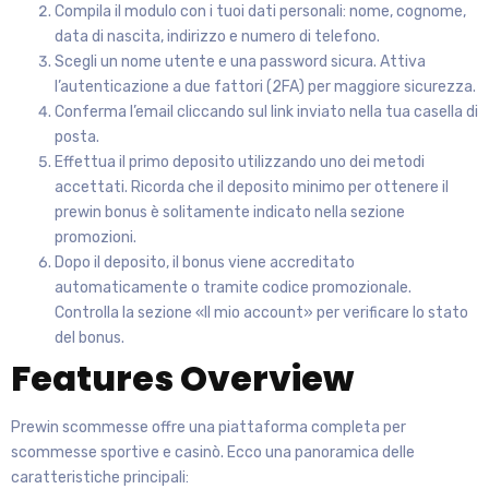
Compila il modulo con i tuoi dati personali: nome, cognome,
data di nascita, indirizzo e numero di telefono.
Scegli un nome utente e una password sicura. Attiva
l’autenticazione a due fattori (2FA) per maggiore sicurezza.
Conferma l’email cliccando sul link inviato nella tua casella di
posta.
Effettua il primo deposito utilizzando uno dei metodi
accettati. Ricorda che il deposito minimo per ottenere il
prewin bonus è solitamente indicato nella sezione
promozioni.
Dopo il deposito, il bonus viene accreditato
automaticamente o tramite codice promozionale.
Controlla la sezione «Il mio account» per verificare lo stato
del bonus.
Features Overview
Prewin scommesse offre una piattaforma completa per
scommesse sportive e casinò. Ecco una panoramica delle
caratteristiche principali: