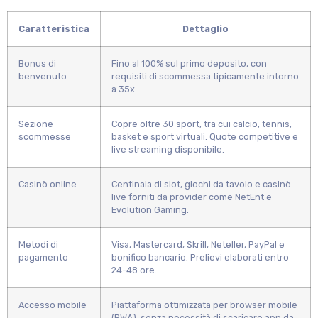
Caratteristica
Dettaglio
Bonus di
Fino al 100% sul primo deposito, con
benvenuto
requisiti di scommessa tipicamente intorno
a 35x.
Sezione
Copre oltre 30 sport, tra cui calcio, tennis,
scommesse
basket e sport virtuali. Quote competitive e
live streaming disponibile.
Casinò online
Centinaia di slot, giochi da tavolo e casinò
live forniti da provider come NetEnt e
Evolution Gaming.
Metodi di
Visa, Mastercard, Skrill, Neteller, PayPal e
pagamento
bonifico bancario. Prelievi elaborati entro
24-48 ore.
Accesso mobile
Piattaforma ottimizzata per browser mobile
(PWA), senza necessità di scaricare app da