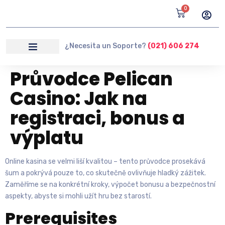
0
¿Necesita un Soporte?
(021) 606 274
Průvodce Pelican
Casino: Jak na
registraci, bonus a
výplatu
Online kasina se velmi liší kvalitou – tento průvodce prosekává
šum a pokrývá pouze to, co skutečně ovlivňuje hladký zážitek.
Zaměříme se na konkrétní kroky, výpočet bonusu a bezpečnostní
aspekty, abyste si mohli užít hru bez starostí.
Prerequisites