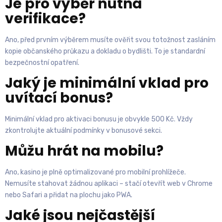
Je pro výběr nutná
verifikace?
Ano, před prvním výběrem musíte ověřit svou totožnost zasláním
kopie občanského průkazu a dokladu o bydlišti. To je standardní
bezpečnostní opatření.
Jaký je minimální vklad pro
uvítací bonus?
Minimální vklad pro aktivaci bonusu je obvykle 500 Kč. Vždy
zkontrolujte aktuální podmínky v bonusové sekci.
Můžu hrát na mobilu?
Ano, kasino je plně optimalizované pro mobilní prohlížeče.
Nemusíte stahovat žádnou aplikaci – stačí otevřít web v Chrome
nebo Safari a přidat na plochu jako PWA.
Jaké jsou nejčastější