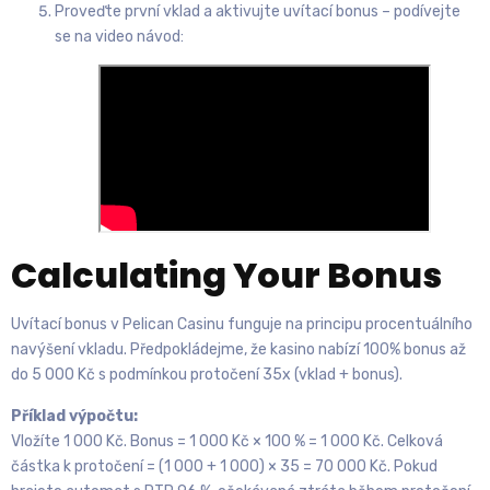
Proveďte první vklad a aktivujte uvítací bonus – podívejte
se na video návod:
Calculating Your Bonus
Uvítací bonus v Pelican Casinu funguje na principu procentuálního
navýšení vkladu. Předpokládejme, že kasino nabízí 100% bonus až
do 5 000 Kč s podmínkou protočení 35x (vklad + bonus).
Příklad výpočtu:
Vložíte 1 000 Kč. Bonus = 1 000 Kč × 100 % = 1 000 Kč. Celková
částka k protočení = (1 000 + 1 000) × 35 = 70 000 Kč. Pokud