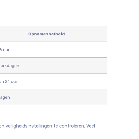
Opnamesnelheid
8 uur
werkdagen
en 24 uur
dagen
 veiligheidsinstellingen te controleren. Veel