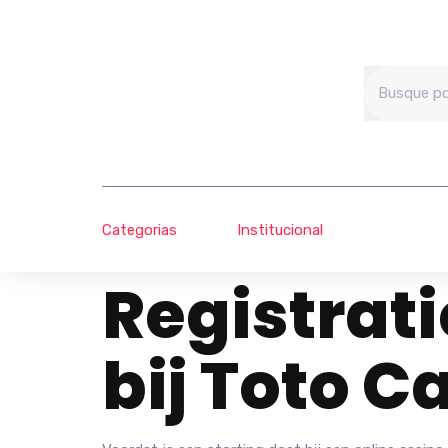
Categorias
Institucional
Registrat
bij Toto 