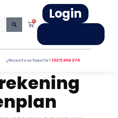
Login
0
Registro
¿Necesita un Soporte?
(021) 606 274
erekening
penplan