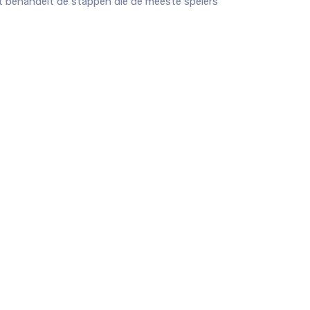
et behandelt de stappen die de meeste spelers