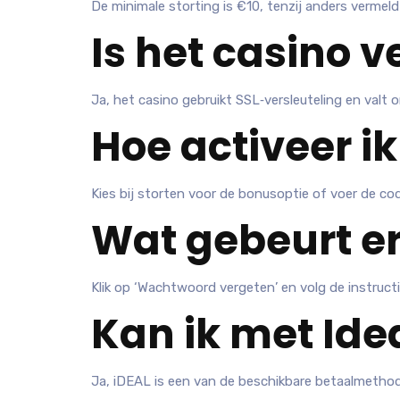
De minimale storting is €10, tenzij anders vermeld
Is het casino ve
Ja, het casino gebruikt SSL‑versleuteling en valt o
Hoe activeer 
Kies bij storten voor de bonusoptie of voer de co
Wat gebeurt er
Klik op ‘Wachtwoord vergeten’ en volg de instructie
Kan ik met Ide
Ja, iDEAL is een van de beschikbare betaalmetho