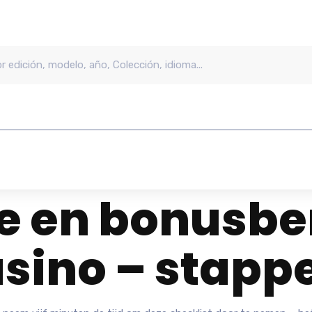
ie en bonusb
Casino – stap