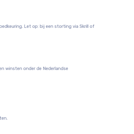
dkeuring. Let op: bij een storting via Skrill of
nnen winsten onder de Nederlandse
ten.