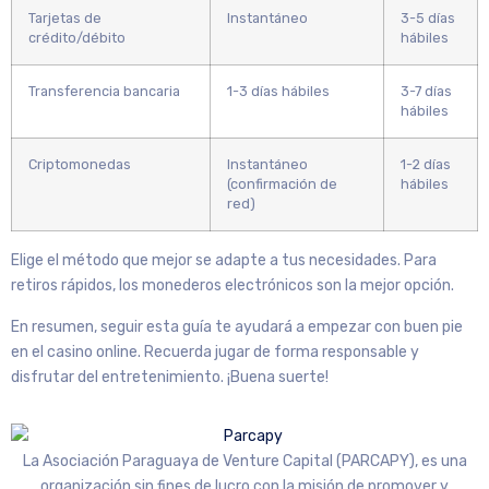
Tarjetas de
Instantáneo
3-5 días
crédito/débito
hábiles
Transferencia bancaria
1-3 días hábiles
3-7 días
hábiles
Criptomonedas
Instantáneo
1-2 días
(confirmación de
hábiles
red)
Elige el método que mejor se adapte a tus necesidades. Para
retiros rápidos, los monederos electrónicos son la mejor opción.
En resumen, seguir esta guía te ayudará a empezar con buen pie
en el casino online. Recuerda jugar de forma responsable y
disfrutar del entretenimiento. ¡Buena suerte!
La Asociación Paraguaya de Venture Capital (PARCAPY), es una
organización sin fines de lucro con la misión de promover y