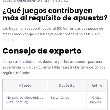
apuesta, generalmente entre 7 y 30 días.
¿Qué juegos contribuyen
más al requisito de apuesta?
Las tragamonedas contribuyen al 100%, mientras que juegos de
mesa como blackjack o ruleta pueden contribuir solo un 10% o
menos.
Consejo de experto
Comparar la velocidad de depósito y retiro es esencial para una
experiencia fluida. La siguiente tabla muestra los tiempos típicos
según el método:
Método
Depósito
Retiro
Monederos electrónicos
Instantáneo
1-2 días
(Skrill, Neteller)
hábiles