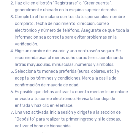
Haz clic en el botón “Registrarse” o “Crear cuenta”,
generalmente ubicado en la esquina superior derecha.
Completa el formulario con tus datos personales: nombre
completo, fecha de nacimiento, dirección, correo
electrónico y número de teléfono. Asegúrate de que toda la
información sea correcta para evitar problemas en la
verificación.
Elige un nombre de usuario y una contraseña segura. Se
recomienda usar al menos ocho caracteres, combinando
letras mayúsculas, minúsculas, números y símbolos.
Selecciona tu moneda preferida (euros, dólares, etc.) y
acepta los términos y condiciones. Marca la casilla de
confirmación de mayoría de edad.
Es posible que debas activar tu cuenta mediante un enlace
enviado a tu correo electrónico. Revisa la bandeja de
entrada y haz clic en el enlace.
Una vez activada, inicia sesión y dirígete a la sección de
“Depósito” para realizar tu primer ingreso y, si lo deseas,
activar el bono de bienvenida.