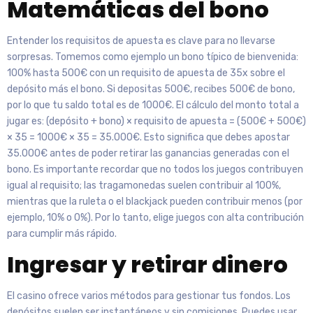
Matemáticas del bono
Entender los requisitos de apuesta es clave para no llevarse
sorpresas. Tomemos como ejemplo un bono típico de bienvenida:
100% hasta 500€ con un requisito de apuesta de 35x sobre el
depósito más el bono. Si depositas 500€, recibes 500€ de bono,
por lo que tu saldo total es de 1000€. El cálculo del monto total a
jugar es: (depósito + bono) × requisito de apuesta = (500€ + 500€)
× 35 = 1000€ × 35 = 35.000€. Esto significa que debes apostar
35.000€ antes de poder retirar las ganancias generadas con el
bono. Es importante recordar que no todos los juegos contribuyen
igual al requisito; las tragamonedas suelen contribuir al 100%,
mientras que la ruleta o el blackjack pueden contribuir menos (por
ejemplo, 10% o 0%). Por lo tanto, elige juegos con alta contribución
para cumplir más rápido.
Ingresar y retirar dinero
El casino ofrece varios métodos para gestionar tus fondos. Los
depósitos suelen ser instantáneos y sin comisiones. Puedes usar