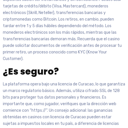
tarjetas de crédito/débito (Visa, Mastercard), monederos
electrónicos (Skrill, Neteller), transferencias bancarias y
criptomonedas como Bitcoin. Los retiros, en cambio, pueden
tardar entre 1 y 5 días hábiles dependiendo del método. Los
monederos electrónicos son los más rápidos, mientras que las
transferencias bancarias demoran más. Recuerda que el casino
puede solicitar documentos de verificación antes de procesar tu
primer retiro, un proceso conocido como KYC (Know Your
Customer).
¿Es seguro?
La plataforma opera bajo una licencia de Curacao, lo que garantiza
un marco regulatorio básico. Además, utiliza cifrado SSL de 128
bits para proteger tus datos personales y financieros. Es
importante que, como jugador, verifiques que la dirección web
comience con “https://”. Un consejo adicional: las ganancias
obtenidas en casinos con licencia de Curacao pueden estar
sujetas a impuestos locales en tu país, a diferencia de licencias