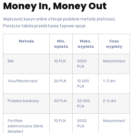
Money In, Money Out
Większość kasyn online oferuje podobne metody płatności.
Poniższa tabela przedstawia typowe opcje:
Metoda
Min.
Maks.
Czas
wpłata
wypłata
wypłaty
Blik
10 PLN
5000
Natychmiast
PLN
Visa/Mastercard
20 PLN
10 000
1–3 dni
PLN
Przelew bankowy
50 PLN
50 000
2–5 dni
PLN
Portfele
10 PLN
5000
Natychmiast
elektroniczne (Skrill,
PLN
Neteller)