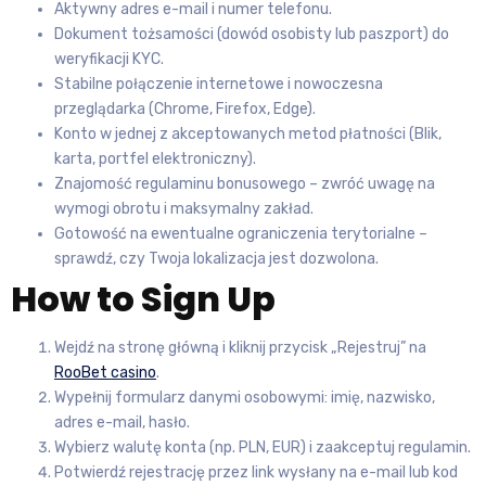
Aktywny adres e-mail i numer telefonu.
Dokument tożsamości (dowód osobisty lub paszport) do
weryfikacji KYC.
Stabilne połączenie internetowe i nowoczesna
przeglądarka (Chrome, Firefox, Edge).
Konto w jednej z akceptowanych metod płatności (Blik,
karta, portfel elektroniczny).
Znajomość regulaminu bonusowego – zwróć uwagę na
wymogi obrotu i maksymalny zakład.
Gotowość na ewentualne ograniczenia terytorialne –
sprawdź, czy Twoja lokalizacja jest dozwolona.
How to Sign Up
Wejdź na stronę główną i kliknij przycisk „Rejestruj” na
RooBet casino
.
Wypełnij formularz danymi osobowymi: imię, nazwisko,
adres e-mail, hasło.
Wybierz walutę konta (np. PLN, EUR) i zaakceptuj regulamin.
Potwierdź rejestrację przez link wysłany na e-mail lub kod