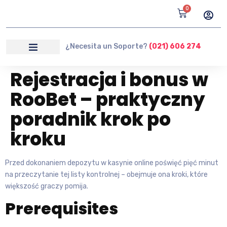
0
¿Necesita un Soporte?
(021) 606 274
Rejestracja i bonus w
RooBet – praktyczny
poradnik krok po
kroku
Przed dokonaniem depozytu w kasynie online poświęć pięć minut
na przeczytanie tej listy kontrolnej – obejmuje ona kroki, które
większość graczy pomija.
Prerequisites