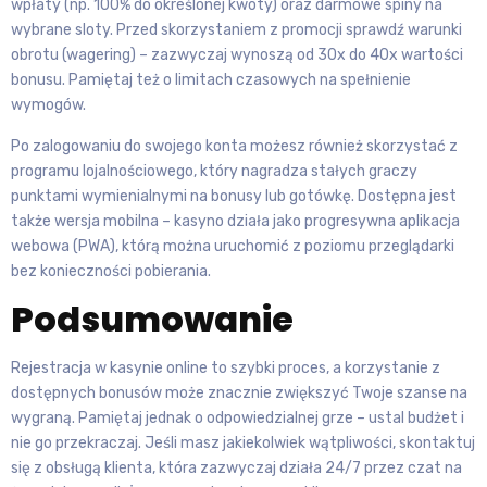
wpłaty (np. 100% do określonej kwoty) oraz darmowe spiny na
wybrane sloty. Przed skorzystaniem z promocji sprawdź warunki
obrotu (wagering) – zazwyczaj wynoszą od 30x do 40x wartości
bonusu. Pamiętaj też o limitach czasowych na spełnienie
wymogów.
Po zalogowaniu do swojego konta możesz również skorzystać z
programu lojalnościowego, który nagradza stałych graczy
punktami wymienialnymi na bonusy lub gotówkę. Dostępna jest
także wersja mobilna – kasyno działa jako progresywna aplikacja
webowa (PWA), którą można uruchomić z poziomu przeglądarki
bez konieczności pobierania.
Podsumowanie
Rejestracja w kasynie online to szybki proces, a korzystanie z
dostępnych bonusów może znacznie zwiększyć Twoje szanse na
wygraną. Pamiętaj jednak o odpowiedzialnej grze – ustal budżet i
nie go przekraczaj. Jeśli masz jakiekolwiek wątpliwości, skontaktuj
się z obsługą klienta, która zazwyczaj działa 24/7 przez czat na