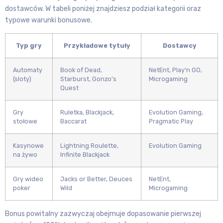
dostawców. W tabeli poniżej znajdziesz podział kategorii oraz
typowe warunki bonusowe.
Typ gry
Przykładowe tytuły
Dostawcy
Automaty
Book of Dead,
NetEnt, Play’n GO,
(sloty)
Starburst, Gonzo’s
Microgaming
Quest
Gry
Ruletka, Blackjack,
Evolution Gaming,
stołowe
Baccarat
Pragmatic Play
Kasynowe
Lightning Roulette,
Evolution Gaming
na żywo
Infinite Blackjack
Gry wideo
Jacks or Better, Deuces
NetEnt,
poker
Wild
Microgaming
Bonus powitalny zazwyczaj obejmuje dopasowanie pierwszej