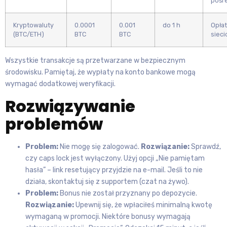
pośr
Kryptowaluty
0.0001
0.001
do 1 h
Opła
(BTC/ETH)
BTC
BTC
siec
Wszystkie transakcje są przetwarzane w bezpiecznym
środowisku. Pamiętaj, że wypłaty na konto bankowe mogą
wymagać dodatkowej weryfikacji.
Rozwiązywanie
problemów
Problem:
Nie mogę się zalogować.
Rozwiązanie:
Sprawdź,
czy caps lock jest wyłączony. Użyj opcji „Nie pamiętam
hasła” – link resetujący przyjdzie na e-mail. Jeśli to nie
działa, skontaktuj się z supportem (czat na żywo).
Problem:
Bonus nie został przyznany po depozycie.
Rozwiązanie:
Upewnij się, że wpłaciłeś minimalną kwotę
wymaganą w promocji. Niektóre bonusy wymagają