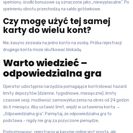
spełniony, środki bonusowe są oznaczone jako „niewypłacalne”. Po
spełnieniu obrotu przechodzą na saldo gotówkowe.
Czy mogę użyć tej samej
karty do wielu kont?
Nie, kasyno zezwala na jedno konto na osobę. Próba rejestracji
drugiego konta może skutkować blokadą.
Warto wiedzieć –
odpowiedzialna gra
Operator udostępnia narzędzia pomagające kontrolować hazard:
limity depozytów (dzienne, tygodniowe, miesięczne), limity
czasowe sesji, możliwość samowykluczenia na okres od 24 godzin
do 6 miesięcy. Aby ustawić limit, wejdź w ustawienia konta →
„Odpowiedzialna gra”. Pamiętaj, że odpowiedzialna gra to
podstawa – nigdy nie graj za pożyczone pieniądze.
Podsumowując, rejestracja w kasynie online jest prosta, ale