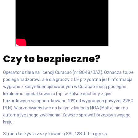
Czy to bezpieczne?
Operator działa na licencji Curacao (nr 8048/JAZ). Oznacza to, że
podlega nadzorowi, ale dla graczy z UE przydatna jest informacja:
wygrane z kasyn licencjonowanych w Curacao mogą podlegać
lokalnemu opodatkowaniu (np. w Polsce dochody z gier
hazardowych są opodatkowane 10% od wygranych powyżej 2280
PLN). W przeciwieństwie do kasyn z licencją MGA (Malta) nie ma
automatycznego zwolnienia. Zawsze sprawdź przepisy swojego
kraju.
Strona korzysta z szyfrowania SSL 128-bit, a gry są