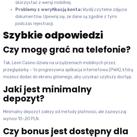
skorzystać z wersji mobilnej.
Problemy z weryfikacją konta:
Wyślij czytelne zdjęcia
dokumentów. Upewnij się, że dane są zgodne z tymi
podczas rejestracji.
Szybkie odpowiedzi
Czy mogę grać na telefonie?
Tak, Leon Casino działa na urządzeniach mobilnych przez
przeglądarkę – to progresywna aplikacja internetowa (PWA), którą
możesz dodać do ekranu głównego, aby uzyskać szybszy dostęp.
Jaki jest minimalny
depozyt?
Minimalny depozyt zależy od metody płatności, ale zazwyczaj
wynosi 10–20 PLN.
Czy bonus jest dostępny dla