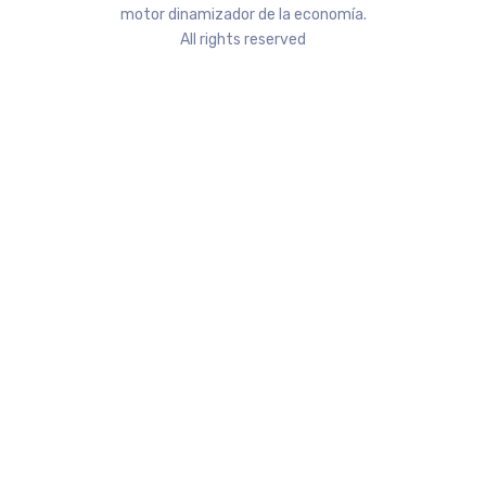
motor dinamizador de la economía.
All rights reserved