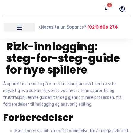
0
¿Necesita un Soporte?
(021) 606 274
Rizk-innlogging:
steg-for-steg-guide
for nye spillere
Å opprette en konto på et nettcasino går raskt, men å vite
nøyaktig hva du kan forvente ved hvert trinn sparer tid og
frustrasjon. Denne guiden tar deg gjennom hele prosessen, fra
forberedelser til innlogging og ansvarlig spilling.
Forberedelser
Sørg for en stabil internettforbindelse for å unngå avbrudd.