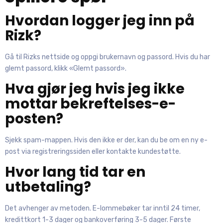
Hvordan logger jeg inn på
Rizk?
Gå til Rizks nettside og oppgi brukernavn og passord. Hvis du har
glemt passord, klikk «Glemt passord».
Hva gjør jeg hvis jeg ikke
mottar bekreftelses-e-
posten?
Sjekk spam-mappen. Hvis den ikke er der, kan du be om en ny e-
post via registreringssiden eller kontakte kundestøtte.
Hvor lang tid tar en
utbetaling?
Det avhenger av metoden. E-lommebøker tar inntil 24 timer,
kredittkort 1-3 dager og bankoverføring 3-5 dager. Første