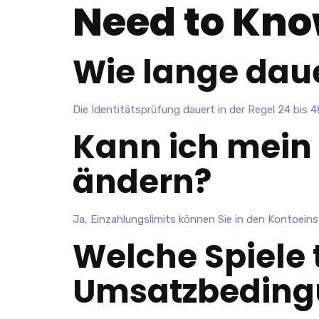
Need to Kn
Wie lange dau
Die Identitätsprüfung dauert in der Regel 24 bis 
Kann ich mein 
ändern?
Ja, Einzahlungslimits können Sie in den Kontoein
Welche Spiele
Umsatzbeding