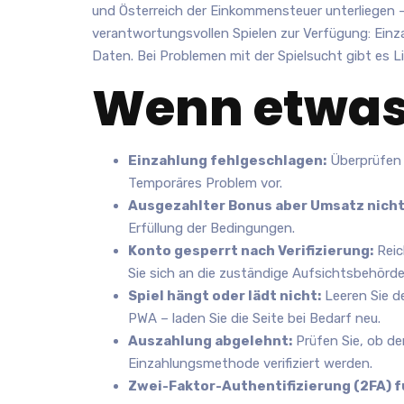
und Österreich der Einkommensteuer unterliegen –
verantwortungsvollen Spielen zur Verfügung: Einza
Daten. Bei Problemen mit der Spielsucht gibt es L
Wenn etwas
Einzahlung fehlgeschlagen:
Überprüfen S
Temporäres Problem vor.
Ausgezahlter Bonus aber Umsatz nicht 
Erfüllung der Bedingungen.
Konto gesperrt nach Verifizierung:
Reic
Sie sich an die zuständige Aufsichtsbehörde
Spiel hängt oder lädt nicht:
Leeren Sie d
PWA – laden Sie die Seite bei Bedarf neu.
Auszahlung abgelehnt:
Prüfen Sie, ob de
Einzahlungsmethode verifiziert werden.
Zwei-Faktor-Authentifizierung (2FA) f