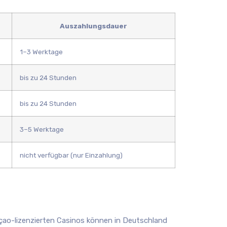
Auszahlungsdauer
1–3 Werktage
bis zu 24 Stunden
bis zu 24 Stunden
3–5 Werktage
nicht verfügbar (nur Einzahlung)
uraçao-lizenzierten Casinos können in Deutschland