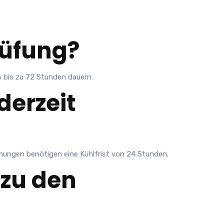
rüfung?
s bis zu 72 Stunden dauern.
derzeit
hungen benötigen eine Kühlfrist von 24 Stunden.
 zu den