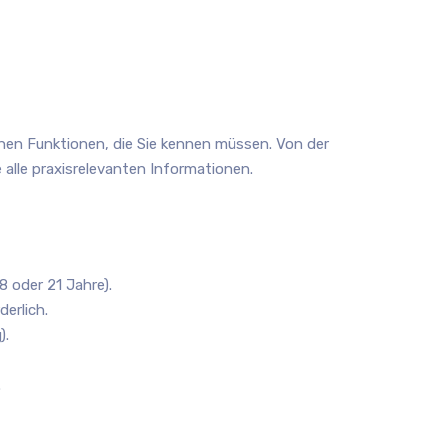
chen Funktionen, die Sie kennen müssen. Von der
alle praxisrelevanten Informationen.
8 oder 21 Jahre).
derlich.
).
.