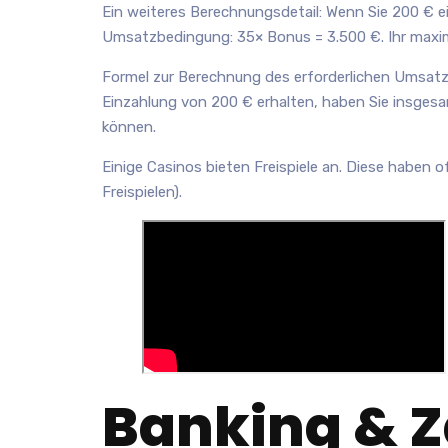
Ein weiteres Berechnungsdetail: Wenn Sie 200 € e
Umsatzbedingung: 35× Bonus = 3.500 €. Ihr maxim
Formel zur Berechnung des erforderlichen Umsat
Einzahlung von 200 € erhalten, haben Sie insges
können.
Einige Casinos bieten Freispiele an. Diese haben 
Freispielen).
Banking & 