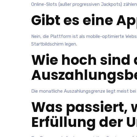
Online-Slots (außer progressiven Jackpots) zählen
Gibt es eine A
Nein, die Plattform ist als mobile-optimierte We
Startbildschirm legen.
Wie hoch sind
Auszahlungsb
Die monatliche Auszahlungsgrenze liegt meist be
Was passiert,
Erfüllung der