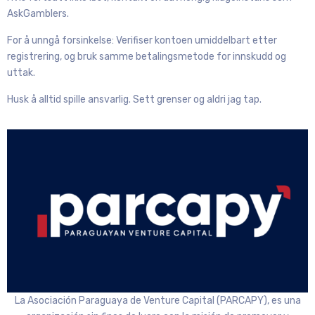
AskGamblers.
For å unngå forsinkelse: Verifiser kontoen umiddelbart etter
registrering, og bruk samme betalingsmetode for innskudd og
uttak.
Husk å alltid spille ansvarlig. Sett grenser og aldri jag tap.
La Asociación Paraguaya de Venture Capital (PARCAPY), es una