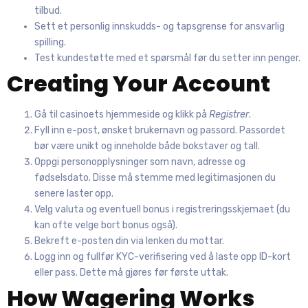
tilbud.
Sett et personlig innskudds- og tapsgrense for ansvarlig
spilling.
Test kundestøtte med et spørsmål før du setter inn penger.
Creating Your Account
Gå til casinoets hjemmeside og klikk på
Registrer
.
Fyll inn e-post, ønsket brukernavn og passord. Passordet
bør være unikt og inneholde både bokstaver og tall.
Oppgi personopplysninger som navn, adresse og
fødselsdato. Disse må stemme med legitimasjonen du
senere laster opp.
Velg valuta og eventuell bonus i registreringsskjemaet (du
kan ofte velge bort bonus også).
Bekreft e-posten din via lenken du mottar.
Logg inn og fullfør KYC-verifisering ved å laste opp ID-kort
eller pass. Dette må gjøres før første uttak.
How Wagering Works