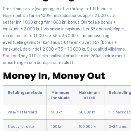
Omsetningskrav (wagering) er et vilkår knyttet til bonuser.
Eksempel: Du får en 100% innskuddsbonus opptil 2 000 kr. Du
setter inn 1 000 kr og får 1 000 kr i bonus. Din totale bonus +
innskudd = 2 000 kr. Hvis omsetningskravet er 35x bonusbeløpet,
må du omsette 1 000 kr × 35 = 35 000 kr før bonusen og
eventuelle gevinster kan tas ut. Ofte er kravet 35x (bonus +
innskudd), da blir det 2 000 × 35 = 70 000 kr. Sjekk alltid vilkårene.
Spill med høy RTP (f.eks. spilleautomater med 96%+) bidrar mer til
omsetningen enn bordspill som rulett.
Money In, Money Out
Betalingsmetode
Minimum
Maksimum
Behandling
innskudd
uttak
Visa/Mastercard
200 kr
50 000 kr
1–3 bankdag
Trustly (direkte
100 kr
100 000 kr
0–24 timer