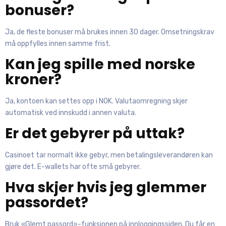
bonuser?
Ja, de fleste bonuser må brukes innen 30 dager. Omsetningskrav
må oppfylles innen samme frist.
Kan jeg spille med norske
kroner?
Ja, kontoen kan settes opp i NOK. Valutaomregning skjer
automatisk ved innskudd i annen valuta.
Er det gebyrer på uttak?
Casinoet tar normalt ikke gebyr, men betalingsleverandøren kan
gjøre det. E-wallets har ofte små gebyrer.
Hva skjer hvis jeg glemmer
passordet?
Bruk «Glemt passord»-funksjonen på innloggingssiden. Du får en