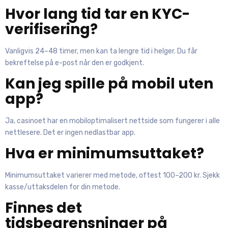
Hvor lang tid tar en KYC-
verifisering?
Vanligvis 24–48 timer, men kan ta lengre tid i helger. Du får
bekreftelse på e-post når den er godkjent.
Kan jeg spille på mobil uten
app?
Ja, casinoet har en mobiloptimalisert nettside som fungerer i alle
nettlesere. Det er ingen nedlastbar app.
Hva er minimumsuttaket?
Minimumsuttaket varierer med metode, oftest 100–200 kr. Sjekk
kasse/uttaksdelen for din metode.
Finnes det
tidsbegrensninger på