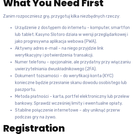
What You Need First
Zanim rozpoczniesz grę, przygotuj kilka niezbędnych rzeczy:
Urządzenie z dostępem do internetu – komputer, smartfon
lub tablet. Kasyno Slotoro działa w wersji przeglądarkowej i
jako progresywna aplikacja webowa (PWA).
Aktywny adres e-mail – na niego przyjdzie link
weryfikacyjny i potwierdzenia transakcji.
Numer telefonu – opcjonalnie, ale przydatny przy włączaniu
uwierzytelniania dwuskładnikowego (2FA).
Dokument tożsamości – do weryfikacji konta (KYC)
konieczne będzie przesłanie skanu dowodu osobistego lub
paszportu.
Metoda płatności – karta, portfel elektroniczny lub przelew
bankowy. Sprawdź wcześniej limity i ewentualne opłaty.
Stabilne połączenie internetowe – aby uniknąć przerw
podczas gry na żywo.
Registration