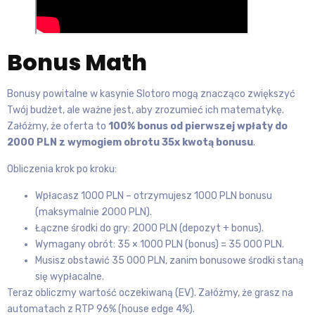
Bonus Math
Bonusy powitalne w kasynie Slotoro mogą znacząco zwiększyć
Twój budżet, ale ważne jest, aby zrozumieć ich matematykę.
Załóżmy, że oferta to
100% bonus od pierwszej wpłaty do
2000 PLN z wymogiem obrotu 35x kwotą bonusu
.
Obliczenia krok po kroku:
Wpłacasz 1000 PLN – otrzymujesz 1000 PLN bonusu
(maksymalnie 2000 PLN).
Łączne środki do gry: 2000 PLN (depozyt + bonus).
Wymagany obrót: 35 × 1000 PLN (bonus) = 35 000 PLN.
Musisz obstawić 35 000 PLN, zanim bonusowe środki staną
się wypłacalne.
Teraz obliczmy wartość oczekiwaną (EV). Załóżmy, że grasz na
automatach z RTP 96% (house edge 4%).