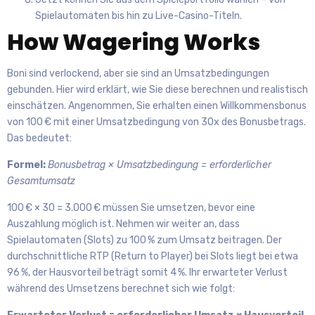
Spielautomaten bis hin zu Live-Casino-Titeln.
How Wagering Works
Boni sind verlockend, aber sie sind an Umsatzbedingungen
gebunden. Hier wird erklärt, wie Sie diese berechnen und realistisch
einschätzen. Angenommen, Sie erhalten einen Willkommensbonus
von 100 € mit einer Umsatzbedingung von 30x des Bonusbetrags.
Das bedeutet:
Formel:
Bonusbetrag × Umsatzbedingung = erforderlicher
Gesamtumsatz
100 € × 30 = 3.000 € müssen Sie umsetzen, bevor eine
Auszahlung möglich ist. Nehmen wir weiter an, dass
Spielautomaten (Slots) zu 100 % zum Umsatz beitragen. Der
durchschnittliche RTP (Return to Player) bei Slots liegt bei etwa
96 %, der Hausvorteil beträgt somit 4 %. Ihr erwarteter Verlust
während des Umsetzens berechnet sich wie folgt: