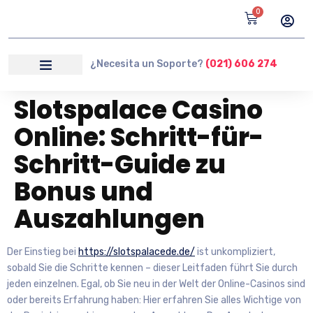
0
¿Necesita un Soporte?
(021) 606 274
Slotspalace Casino
Online: Schritt-für-
Schritt-Guide zu
Bonus und
Auszahlungen
Der Einstieg bei
https://slotspalacede.de/
ist unkompliziert,
sobald Sie die Schritte kennen – dieser Leitfaden führt Sie durch
jeden einzelnen. Egal, ob Sie neu in der Welt der Online-Casinos sind
oder bereits Erfahrung haben: Hier erfahren Sie alles Wichtige von