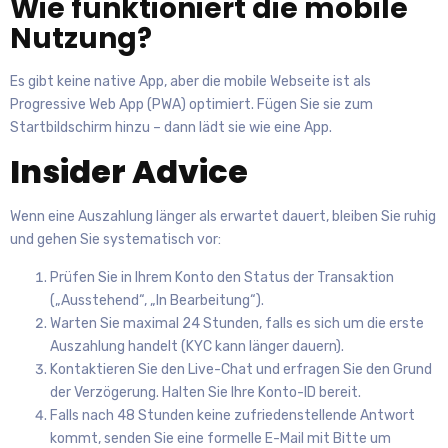
Wie funktioniert die mobile
Nutzung?
Es gibt keine native App, aber die mobile Webseite ist als
Progressive Web App (PWA) optimiert. Fügen Sie sie zum
Startbildschirm hinzu – dann lädt sie wie eine App.
Insider Advice
Wenn eine Auszahlung länger als erwartet dauert, bleiben Sie ruhig
und gehen Sie systematisch vor:
Prüfen Sie in Ihrem Konto den Status der Transaktion
(„Ausstehend“, „In Bearbeitung“).
Warten Sie maximal 24 Stunden, falls es sich um die erste
Auszahlung handelt (KYC kann länger dauern).
Kontaktieren Sie den Live-Chat und erfragen Sie den Grund
der Verzögerung. Halten Sie Ihre Konto-ID bereit.
Falls nach 48 Stunden keine zufriedenstellende Antwort
kommt, senden Sie eine formelle E-Mail mit Bitte um