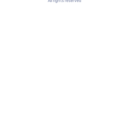
All rights reserved