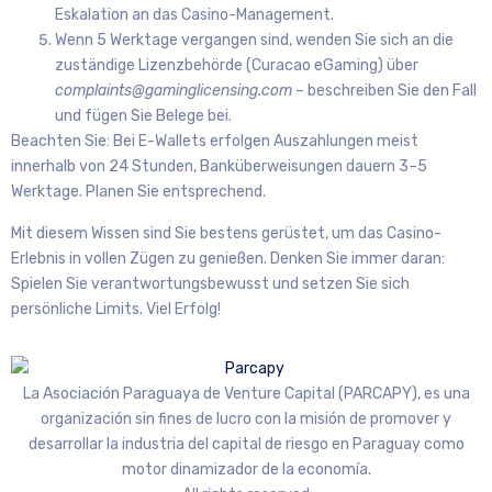
Eskalation an das Casino-Management.
Wenn 5 Werktage vergangen sind, wenden Sie sich an die
zuständige Lizenzbehörde (Curacao eGaming) über
complaints@gaminglicensing.com
– beschreiben Sie den Fall
und fügen Sie Belege bei.
Beachten Sie: Bei E-Wallets erfolgen Auszahlungen meist
innerhalb von 24 Stunden, Banküberweisungen dauern 3–5
Werktage. Planen Sie entsprechend.
Mit diesem Wissen sind Sie bestens gerüstet, um das Casino-
Erlebnis in vollen Zügen zu genießen. Denken Sie immer daran:
Spielen Sie verantwortungsbewusst und setzen Sie sich
persönliche Limits. Viel Erfolg!
La Asociación Paraguaya de Venture Capital (PARCAPY), es una
organización sin fines de lucro con la misión de promover y
desarrollar la industria del capital de riesgo en Paraguay como
motor dinamizador de la economía.