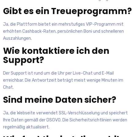
Gibt es ein Treueprogramm?
Ja, die Plattform bietet ein mehrstufiges VIP-Programm mit
erhöhten Cashback-Raten, persönlichen Boni und schnelleren
Auszahlungen.
Wie kontaktiere ich den
Support?
Der Support ist rund um die Uhr per Live-Chat und E-Mail
erreichbar. Die Antwortzeit beträgt meist wenige Minuten im
Chat.
Sind meine Daten sicher?
Ja, die Webseite verwendet SSL-Verschlüsselung und speichert
Ihre Daten gemäß der DSGVO. Die Sicherheitsrichtlinien werden
regelmäßig aktualisiert.