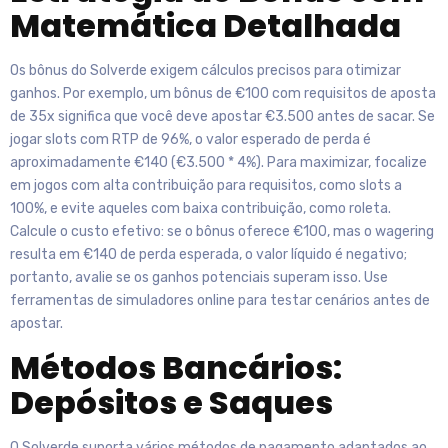
Matemática Detalhada
Os bônus do Solverde exigem cálculos precisos para otimizar
ganhos. Por exemplo, um bônus de €100 com requisitos de aposta
de 35x significa que você deve apostar €3.500 antes de sacar. Se
jogar slots com RTP de 96%, o valor esperado de perda é
aproximadamente €140 (€3.500 * 4%). Para maximizar, focalize
em jogos com alta contribuição para requisitos, como slots a
100%, e evite aqueles com baixa contribuição, como roleta.
Calcule o custo efetivo: se o bônus oferece €100, mas o wagering
resulta em €140 de perda esperada, o valor líquido é negativo;
portanto, avalie se os ganhos potenciais superam isso. Use
ferramentas de simuladores online para testar cenários antes de
apostar.
Métodos Bancários:
Depósitos e Saques
O Solverde suporta vários métodos de pagamento adaptados ao