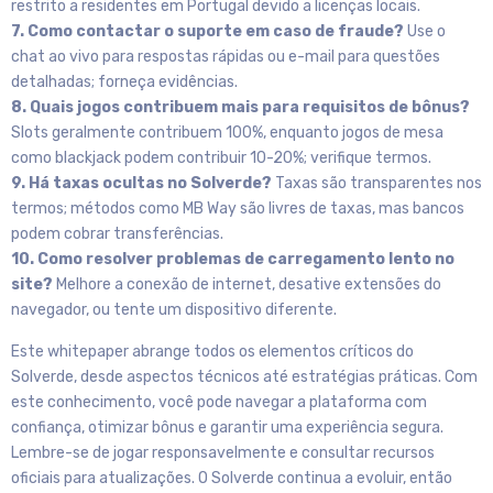
restrito a residentes em Portugal devido a licenças locais.
7. Como contactar o suporte em caso de fraude?
Use o
chat ao vivo para respostas rápidas ou e-mail para questões
detalhadas; forneça evidências.
8. Quais jogos contribuem mais para requisitos de bônus?
Slots geralmente contribuem 100%, enquanto jogos de mesa
como blackjack podem contribuir 10-20%; verifique termos.
9. Há taxas ocultas no Solverde?
Taxas são transparentes nos
termos; métodos como MB Way são livres de taxas, mas bancos
podem cobrar transferências.
10. Como resolver problemas de carregamento lento no
site?
Melhore a conexão de internet, desative extensões do
navegador, ou tente um dispositivo diferente.
Este whitepaper abrange todos os elementos críticos do
Solverde, desde aspectos técnicos até estratégias práticas. Com
este conhecimento, você pode navegar a plataforma com
confiança, otimizar bônus e garantir uma experiência segura.
Lembre-se de jogar responsavelmente e consultar recursos
oficiais para atualizações. O Solverde continua a evoluir, então