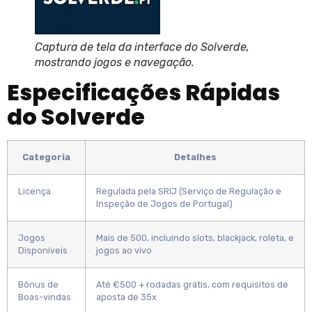
Captura de tela da interface do Solverde,
mostrando jogos e navegação.
Especificações Rápidas
do Solverde
Categoria
Detalhes
Licença
Regulada pela SRIJ (Serviço de Regulação e
Inspeção de Jogos de Portugal)
Jogos
Mais de 500, incluindo slots, blackjack, roleta, e
Disponíveis
jogos ao vivo
Bônus de
Até €500 + rodadas grátis, com requisitos de
Boas-vindas
aposta de 35x