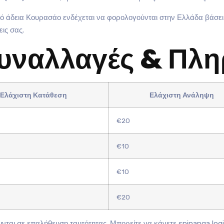
ό άδεια Κουρασάο ενδέχεται να φορολογούνται στην Ελλάδα βάσει 
ις σας.
Συναλλαγές & Πλ
Ελάχιστη Κατάθεση
Ελάχιστη Ανάληψη
€20
€10
€10
€20
εινται σε επαλήθευση ταυτότητας. Μπορείτε να κάνετε spinanga log