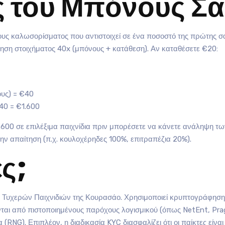
 του Μπόνους Σα
ς καλωσορίσματος που αντιστοιχεί σε ένα ποσοστό της πρώτης σα
τηση στοιχήματος 40x (μπόνους + κατάθεση). Αν καταθέσετε €20:
υς) = €40
40 = €1.600
1.600 σε επιλέξιμα παιχνίδια πριν μπορέσετε να κάνετε ανάληψη τ
ην απαίτηση (π.χ. κουλοχέρηδες 100%, επιτραπέζια 20%).
ς;
ής Τυχερών Παιχνιδιών της Κουρασάο. Χρησιμοποιεί κρυπτογράφηση
νται από πιστοποιημένους παρόχους λογισμικού (όπως NetEnt, Pra
RNG). Επιπλέον, η διαδικασία KYC διασφαλίζει ότι οι παίκτες είνα