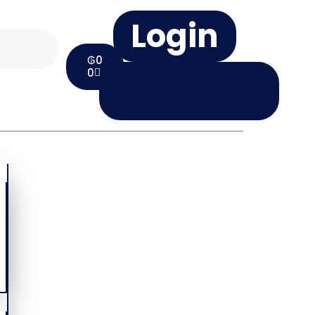
Login
₲
0
0
Registro