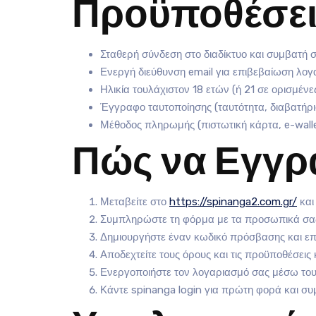
Προϋποθέσει
Σταθερή σύνδεση στο διαδίκτυο και συμβατή 
Ενεργή διεύθυνση email για επιβεβαίωση λογ
Ηλικία τουλάχιστον 18 ετών (ή 21 σε ορισμένε
Έγγραφο ταυτοποίησης (ταυτότητα, διαβατήρι
Μέθοδος πληρωμής (πιστωτική κάρτα, e-walle
Πώς να Εγγρ
Μεταβείτε στο
https://spinanga2.com.gr/
και
Συμπληρώστε τη φόρμα με τα προσωπικά σας 
Δημιουργήστε έναν κωδικό πρόσβασης και επι
Αποδεχτείτε τους όρους και τις προϋποθέσεις
Ενεργοποιήστε τον λογαριασμό σας μέσω του
Κάντε spinanga login για πρώτη φορά και συ