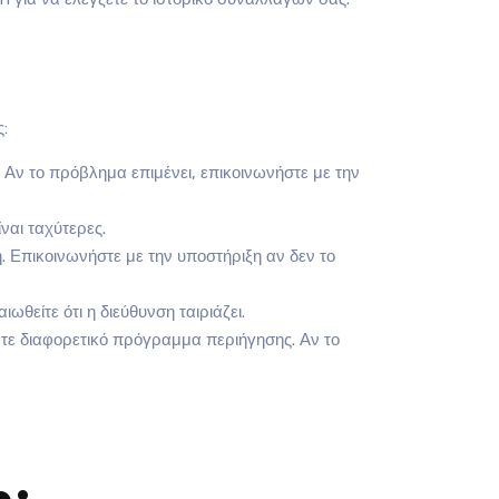
:
 Αν το πρόβλημα επιμένει, επικοινωνήστε με την
ναι ταχύτερες.
 Επικοινωνήστε με την υποστήριξη αν δεν το
θείτε ότι η διεύθυνση ταιριάζει.
ετε διαφορετικό πρόγραμμα περιήγησης. Αν το