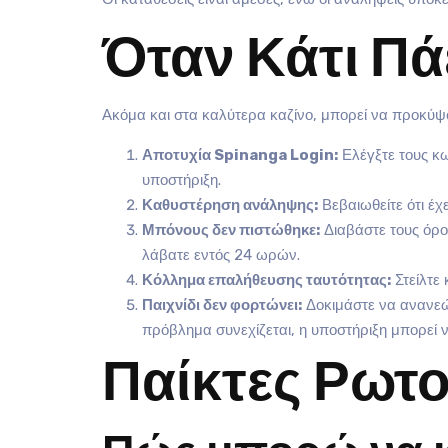
Όταν Κάτι Πά
Ακόμα και στα καλύτερα καζίνο, μπορεί να προκύψ
Αποτυχία Spinanga Login:
Ελέγξτε τους κω
υποστήριξη.
Καθυστέρηση ανάληψης:
Βεβαιωθείτε ότι έχ
Μπόνους δεν πιστώθηκε:
Διαβάστε τους όρο
λάβατε εντός 24 ωρών.
Κόλλημα επαλήθευσης ταυτότητας:
Στείλτε 
Παιχνίδι δεν φορτώνει:
Δοκιμάστε να ανανεώσ
πρόβλημα συνεχίζεται, η υποστήριξη μπορεί ν
Παίκτες Ρωτ