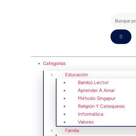
Categorias
Educación
Bambú Lector
Aprender A Amar
Método Singapur
Religión Y Catequesis
Informática
Valores
Familia