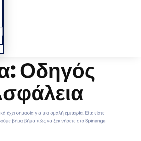
α: Οδηγός
Ασφάλεια
ά έχει σημασία για μια ομαλή εμπειρία. Είτε είστε
ς δούμε βήμα βήμα πώς να ξεκινήσετε στο Spinanga