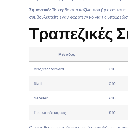
Σημαντικό:
Τα κέρδη από καζίνο που βρίσκονται υπ
συμβουλευτείτε έναν φοροτεχνικό για τις υποχρεώσε
Τραπεζικές 
Μέθοδος
Visa/Mastercard
€10
Skrill
€10
Neteller
€10
Πιστωτικές κάρτες
€10
Οι καταθέσεις είναι άμεσες, ενώ οι αναλήψεις υπόκ