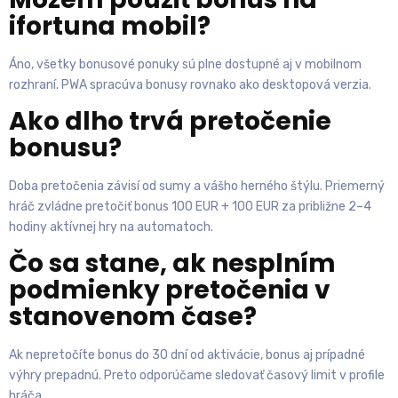
ifortuna mobil?
Áno, všetky bonusové ponuky sú plne dostupné aj v mobilnom
rozhraní. PWA spracúva bonusy rovnako ako desktopová verzia.
Ako dlho trvá pretočenie
bonusu?
Doba pretočenia závisí od sumy a vášho herného štýlu. Priemerný
hráč zvládne pretočiť bonus 100 EUR + 100 EUR za približne 2–4
hodiny aktívnej hry na automatoch.
Čo sa stane, ak nesplním
podmienky pretočenia v
stanovenom čase?
Ak nepretočíte bonus do 30 dní od aktivácie, bonus aj prípadné
výhry prepadnú. Preto odporúčame sledovať časový limit v profile
hráča.