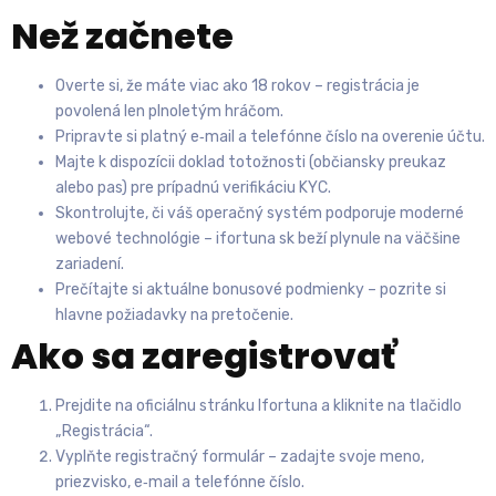
Než začnete
Overte si, že máte viac ako 18 rokov – registrácia je
povolená len plnoletým hráčom.
Pripravte si platný e‑mail a telefónne číslo na overenie účtu.
Majte k dispozícii doklad totožnosti (občiansky preukaz
alebo pas) pre prípadnú verifikáciu KYC.
Skontrolujte, či váš operačný systém podporuje moderné
webové technológie – ifortuna sk beží plynule na väčšine
zariadení.
Prečítajte si aktuálne bonusové podmienky – pozrite si
hlavne požiadavky na pretočenie.
Ako sa zaregistrovať
Prejdite na oficiálnu stránku Ifortuna a kliknite na tlačidlo
„Registrácia“.
Vyplňte registračný formulár – zadajte svoje meno,
priezvisko, e‑mail a telefónne číslo.