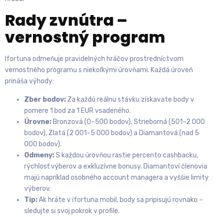
Rady zvnútra –
vernostný program
Ifortuna odmeňuje pravidelných hráčov prostredníctvom
vernostného programu s niekoľkými úrovňami. Každá úroveň
prináša výhody:
Zber bodov:
Za každú reálnu stávku získavate body v
pomere 1 bod za 1 EUR vsadeného.
Úrovne:
Bronzová (0–500 bodov), Strieborná (501–2 000
bodov), Zlatá (2 001–5 000 bodov) a Diamantová (nad 5
000 bodov).
Odmeny:
S každou úrovňou rastie percento cashbacku,
rýchlosť výberov a exkluzívne bonusy. Diamantoví členovia
majú napríklad osobného account managera a vyššie limity
výberov.
Tip:
Ak hráte v ifortuna mobil, body sa pripisujú rovnako –
sledujte si svoj pokrok v profile.