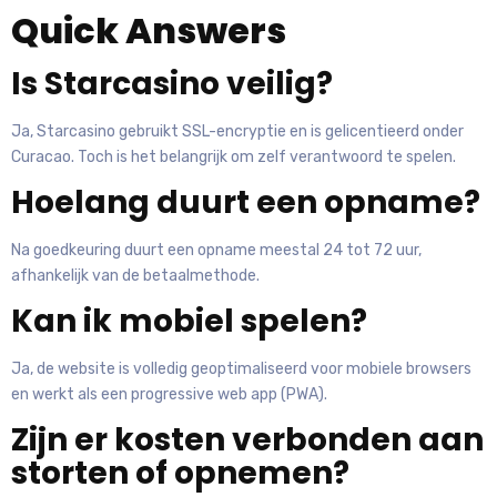
Quick Answers
Is Starcasino veilig?
Ja, Starcasino gebruikt SSL-encryptie en is gelicentieerd onder
Curacao. Toch is het belangrijk om zelf verantwoord te spelen.
Hoelang duurt een opname?
Na goedkeuring duurt een opname meestal 24 tot 72 uur,
afhankelijk van de betaalmethode.
Kan ik mobiel spelen?
Ja, de website is volledig geoptimaliseerd voor mobiele browsers
en werkt als een progressive web app (PWA).
Zijn er kosten verbonden aan
storten of opnemen?