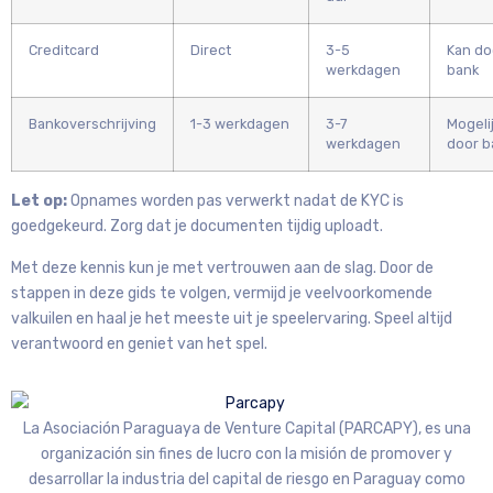
Creditcard
Direct
3-5
Kan do
werkdagen
bank
Bankoverschrijving
1-3 werkdagen
3-7
Mogeli
werkdagen
door b
Let op:
Opnames worden pas verwerkt nadat de KYC is
goedgekeurd. Zorg dat je documenten tijdig uploadt.
Met deze kennis kun je met vertrouwen aan de slag. Door de
stappen in deze gids te volgen, vermijd je veelvoorkomende
valkuilen en haal je het meeste uit je speelervaring. Speel altijd
verantwoord en geniet van het spel.
La Asociación Paraguaya de Venture Capital (PARCAPY), es una
organización sin fines de lucro con la misión de promover y
desarrollar la industria del capital de riesgo en Paraguay como