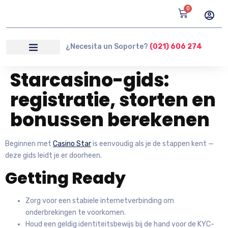
0
¿Necesita un Soporte?
(021) 606 274
Starcasino-gids:
registratie, storten en
bonussen berekenen
Beginnen met
Casino Star
is eenvoudig als je de stappen kent —
deze gids leidt je er doorheen.
Getting Ready
Zorg voor een stabiele internetverbinding om
onderbrekingen te voorkomen.
Houd een geldig identiteitsbewijs bij de hand voor de KYC-