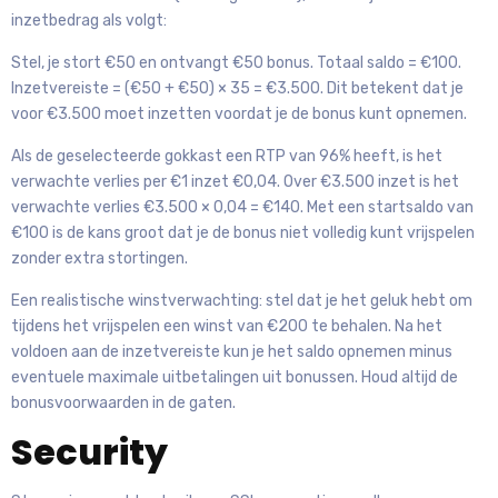
inzetbedrag als volgt:
Stel, je stort €50 en ontvangt €50 bonus. Totaal saldo = €100.
Inzetvereiste = (€50 + €50) × 35 = €3.500. Dit betekent dat je
voor €3.500 moet inzetten voordat je de bonus kunt opnemen.
Als de geselecteerde gokkast een RTP van 96% heeft, is het
verwachte verlies per €1 inzet €0,04. Over €3.500 inzet is het
verwachte verlies €3.500 × 0,04 = €140. Met een startsaldo van
€100 is de kans groot dat je de bonus niet volledig kunt vrijspelen
zonder extra stortingen.
Een realistische winstverwachting: stel dat je het geluk hebt om
tijdens het vrijspelen een winst van €200 te behalen. Na het
voldoen aan de inzetvereiste kun je het saldo opnemen minus
eventuele maximale uitbetalingen uit bonussen. Houd altijd de
bonusvoorwaarden in de gaten.
Security