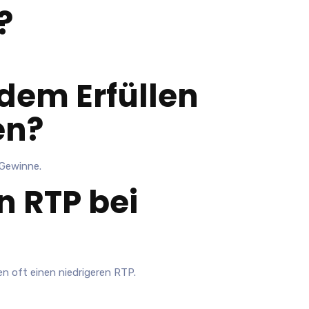
?
dem Erfüllen
en?
 Gewinne.
n RTP bei
n oft einen niedrigeren RTP.