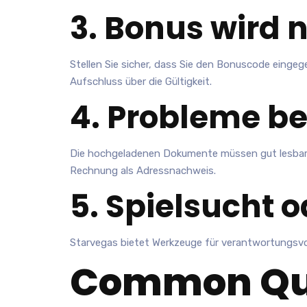
3. Bonus wird 
Stellen Sie sicher, dass Sie den Bonuscode einge
Aufschluss über die Gültigkeit.
4. Probleme be
Die hochgeladenen Dokumente müssen gut lesbar, a
Rechnung als Adressnachweis.
5. Spielsucht 
Starvegas bietet Werkzeuge für verantwortungsvoll
Common Qu