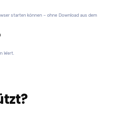
Browser starten können – ohne Download aus dem
?
n Wert.
tzt?