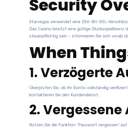
Security Ov
Starvegas verwendet eine 256-Bit-SSL-Verschlüsse
Das Casino besitzt eine gültige Glücksspiellizenz
steuerpflichtig sein – informieren Sie sich vorab ü
When Thing
1. Verzögerte 
Überprüfen Sie, ob Ihr Konto vollständig verifizier
kontaktieren Sie den Kundendienst.
2. Vergessene
Nutzen Sie die Funktion ‘Passwort vergessen’ auf d