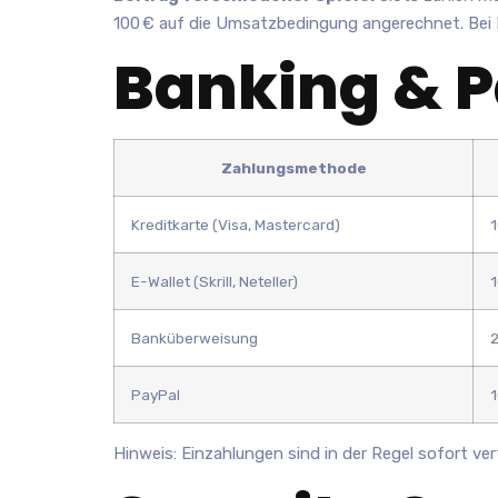
100 € auf die Umsatzbedingung angerechnet. Bei B
Banking & 
Zahlungsmethode
Kreditkarte (Visa, Mastercard)
1
E-Wallet (Skrill, Neteller)
1
Banküberweisung
PayPal
1
Hinweis: Einzahlungen sind in der Regel sofort ve