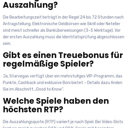
Auszahlung?
Die Bearbeitungszeit beträgt in der Regel 24 bis 72 Stunden nach
Antragstellung. Elektronische Geldbörsen wie Skrill oder Neteller
sind meist schneller als Banküberweisungen (3–5 Werktage). Vor
der ersten Auszahlung muss die Identitätsprüfung abgeschlossen
sein.
Gibt es einen Treuebonus für
regelmäßige Spieler?
Ja, Starvegas verfügt über ein mehrstufiges VIP-Programm, das
Punkte, Cashback und exklusive Boni bietet – Details dazu finden
Sie im Abschnitt „Good to Know“.
Welche Spiele haben den
höchsten RTP?
Die Auszahlungsquote (RTP) variiert je nach Spiel. Bei Video‑Slots