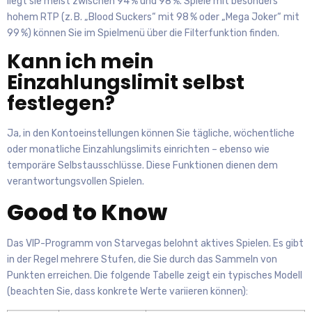
liegt sie meist zwischen 94 % und 98 %. Spiele mit besonders
hohem RTP (z. B. „Blood Suckers“ mit 98 % oder „Mega Joker“ mit
99 %) können Sie im Spielmenü über die Filterfunktion finden.
Kann ich mein
Einzahlungslimit selbst
festlegen?
Ja, in den Kontoeinstellungen können Sie tägliche, wöchentliche
oder monatliche Einzahlungslimits einrichten – ebenso wie
temporäre Selbstausschlüsse. Diese Funktionen dienen dem
verantwortungsvollen Spielen.
Good to Know
Das VIP-Programm von Starvegas belohnt aktives Spielen. Es gibt
in der Regel mehrere Stufen, die Sie durch das Sammeln von
Punkten erreichen. Die folgende Tabelle zeigt ein typisches Modell
(beachten Sie, dass konkrete Werte variieren können):