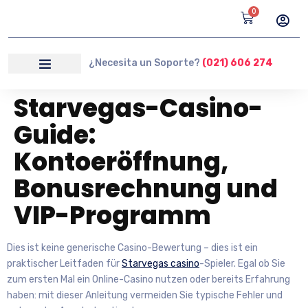
0
¿Necesita un Soporte?
(021) 606 274
Starvegas-Casino-
Guide:
Kontoeröffnung,
Bonusrechnung und
VIP-Programm
Dies ist keine generische Casino-Bewertung – dies ist ein
praktischer Leitfaden für
Starvegas casino
-Spieler. Egal ob Sie
zum ersten Mal ein Online-Casino nutzen oder bereits Erfahrung
haben: mit dieser Anleitung vermeiden Sie typische Fehler und