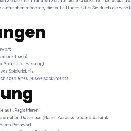
n Sie sich fünf Minuten Zeit für diese Checkliste – sie deckt die 
e auffrischen möchten, dieser Leitfaden führt Sie durch die wich
ungen
sswort
ahre alt sein)
der Sofortüberweisung)
ses Spielerlebnis
 Hochladen eines Ausweisdokuments
lung
ie auf „Registrieren“.
ersönlichen Daten aus (Name, Adresse, Geburtsdatum).
cheres Passwort.