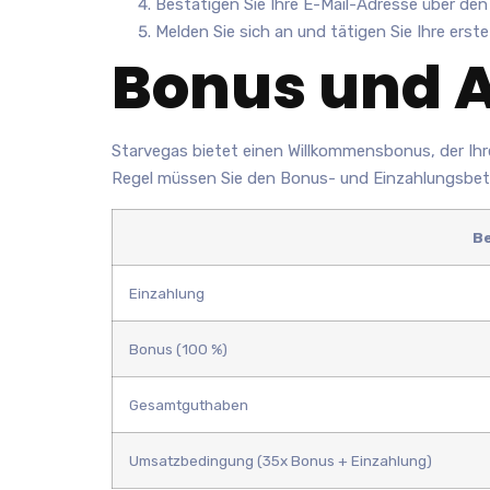
Bestätigen Sie Ihre E-Mail-Adresse über den L
Melden Sie sich an und tätigen Sie Ihre ers
Bonus und 
Starvegas bietet einen Willkommensbonus, der Ihr
Regel müssen Sie den Bonus- und Einzahlungsbetr
Be
Einzahlung
Bonus (100 %)
Gesamtguthaben
Umsatzbedingung (35x Bonus + Einzahlung)