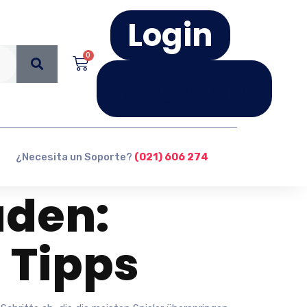
Login
0
Registro
¿Necesita un Soporte?
(021) 606 274
aden:
 Tipps