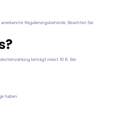
e anerkannte Regulierungsbehörde. Beachten Sie
s?
indesteinzahlung beträgt meist 10 €. Bei
ge haben.