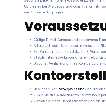
Bevor Sie bei einem Online-Casino einzahlen, nehme
Ob Sie neu bei Starvegas sind oder Ihre Kenntniss
den Bonusbedingungen.
Voraussetz
Gültige E-Mail-Adresse und ein sicheres Pa
Altersnachweis (Sie müssen mindestens 18 J
Ein Zahlungsmittel (Kreditkarte, E-Wallet o
Stabile Internetverbindung für ein reibungslo
Optional: Verifizierung Ihres Kontos durch
Kontoerstel
Besuchen Sie
Starvegas casino
und klicken S
Füllen Sie das Anmeldeformular mit Ihren p
Wählen Sie einen Benutzernamen und ein si