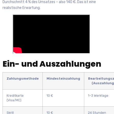
Durchschnitt 4 % des Umsatzes – also 140 €. Das ist eine
realistische Erwartung.
Ein- und Auszahlungen
Zahlungsmethode
Mindesteinzahlung
Bearbeitungsz
(Auszahlung
Kreditkarte
10 €
1–3 Werktage
(Visa/MC)
Skrill
10 €
24 Stunden