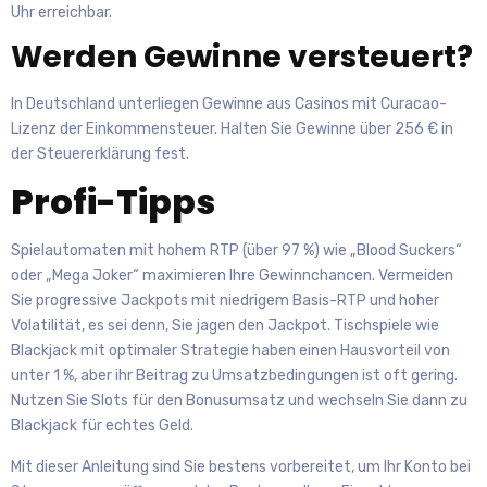
Uhr erreichbar.
Werden Gewinne versteuert?
In Deutschland unterliegen Gewinne aus Casinos mit Curacao-
Lizenz der Einkommensteuer. Halten Sie Gewinne über 256 € in
der Steuererklärung fest.
Profi-Tipps
Spielautomaten mit hohem RTP (über 97 %) wie „Blood Suckers“
oder „Mega Joker“ maximieren Ihre Gewinnchancen. Vermeiden
Sie progressive Jackpots mit niedrigem Basis-RTP und hoher
Volatilität, es sei denn, Sie jagen den Jackpot. Tischspiele wie
Blackjack mit optimaler Strategie haben einen Hausvorteil von
unter 1 %, aber ihr Beitrag zu Umsatzbedingungen ist oft gering.
Nutzen Sie Slots für den Bonusumsatz und wechseln Sie dann zu
Blackjack für echtes Geld.
Mit dieser Anleitung sind Sie bestens vorbereitet, um Ihr Konto bei