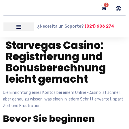
0
¿Necesita un Soporte?
(021) 606 274
Starvegas Casino:
Registrierung und
Bonusberechnung
leicht gemacht
Die Einrichtung eines Kontos bei einem Online-Casino ist schnell,
aber genau zu wissen, was einen in jedem Schritt erwartet, spart
Zeit und Frustration.
Bevor Sie beginnen