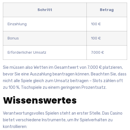
Schritt
Betrag
Einzahlung
100 €
Bonus
100 €
Erforderlicher Umsatz
7.000 €
Sie müssen also Wetten im Gesamtwert von 7.000 € platzieren,
bevor Sie eine Auszahlung beantragen können. Beachten Sie, dass
nicht alle Spiele gleich zum Umsatz beitragen – Slots zählen oft
zu 100 %, Tischspiele zu einem geringeren Prozentsatz.
Wissenswertes
Verantwortungsvolles Spielen steht an erster Stelle. Das Casino
bietet verschiedene Instrumente, um Ihr Spielverhalten zu
kontrollieren: