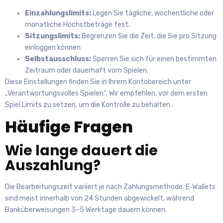
Einzahlungslimits:
Legen Sie tägliche, wöchentliche oder
monatliche Höchstbeträge fest.
Sitzungslimits:
Begrenzen Sie die Zeit, die Sie pro Sitzung
einloggen können.
Selbstausschluss:
Sperren Sie sich für einen bestimmten
Zeitraum oder dauerhaft vom Spielen.
Diese Einstellungen finden Sie in Ihrem Kontobereich unter
„Verantwortungsvolles Spielen“. Wir empfehlen, vor dem ersten
Spiel Limits zu setzen, um die Kontrolle zu behalten.
Häufige Fragen
Wie lange dauert die
Auszahlung?
Die Bearbeitungszeit variiert je nach Zahlungsmethode. E‑Wallets
sind meist innerhalb von 24 Stunden abgewickelt, während
Banküberweisungen 3–5 Werktage dauern können.