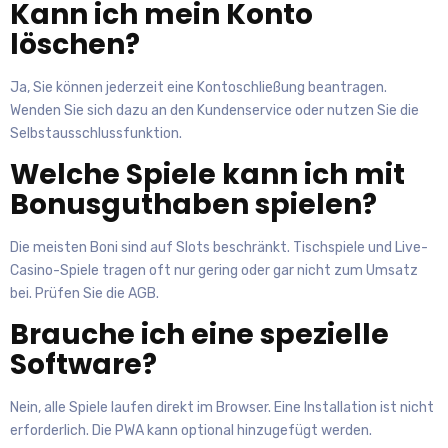
Kann ich mein Konto
löschen?
Ja, Sie können jederzeit eine Kontoschließung beantragen.
Wenden Sie sich dazu an den Kundenservice oder nutzen Sie die
Selbstausschlussfunktion.
Welche Spiele kann ich mit
Bonusguthaben spielen?
Die meisten Boni sind auf Slots beschränkt. Tischspiele und Live-
Casino-Spiele tragen oft nur gering oder gar nicht zum Umsatz
bei. Prüfen Sie die AGB.
Brauche ich eine spezielle
Software?
Nein, alle Spiele laufen direkt im Browser. Eine Installation ist nicht
erforderlich. Die PWA kann optional hinzugefügt werden.