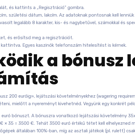
át, és kattints a „Regisztráció” gombra.
 cím, születési dátum, lakcím. Az adatoknak pontosnak kell lenniü
asolt legalább 8 karakter, kis- és nagybetűvel, számokkal és speci
et, és erősítsd meg a regisztrációt.
 kattintva. Egyes kaszinók telefonszám hitelesítést is kérnek.
dik a bónusz l
zámítás
sz 200 euróig», lejátszási követelményekhez (wagering requireme
teni, mielőtt a nyereményt kivehetnéd. Vegyünk egy konkrét példá
0 euró bónuszt. A bónuszra vonatkozó lejátszási követelmény 35x (
€ × 35 = 3500 €. Tehát 3500 euró értékű tétet kell elhelyezned mi
rőgépek általában 100%-ban, míg az asztali játékok (pl. rulett) cs