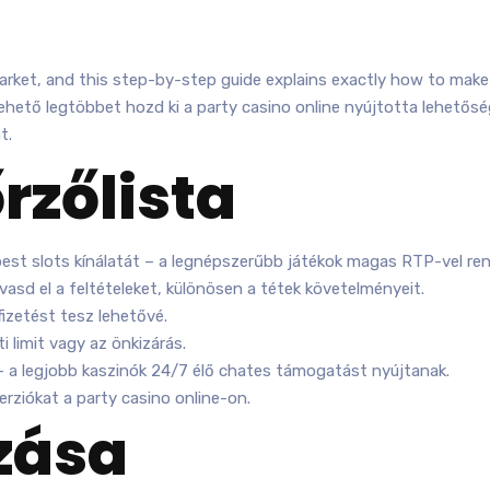
rket, and this step-by-step guide explains exactly how to make t
 lehető legtöbbet hozd ki a party casino online nyújtotta lehetős
t.
rzőlista
 best slots kínálatát – a legnépszerűbb játékok magas RTP-vel re
asd el a feltételeket, különösen a tétek követelményeit.
fizetést tesz lehetővé.
ti limit vagy az önkizárás.
 – a legjobb kaszinók 24/7 élő chates támogatást nyújtanak.
erziókat a party casino online-on.
ozása