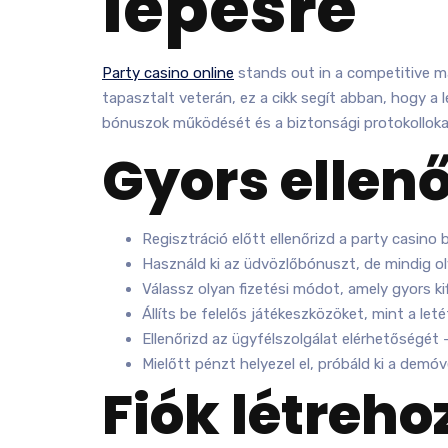
lépésre
Party casino online
stands out in a competitive ma
tapasztalt veterán, ez a cikk segít abban, hogy a
bónuszok működését és a biztonsági protokolloka
Gyors ellenő
Regisztráció előtt ellenőrizd a party casino
Használd ki az üdvözlőbónuszt, de mindig olv
Válassz olyan fizetési módot, amely gyors ki
Állíts be felelős játékeszközöket, mint a leté
Ellenőrizd az ügyfélszolgálat elérhetőségét
Mielőtt pénzt helyezel el, próbáld ki a demóv
Fiók létreh