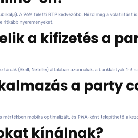
ublikálja). A 96% feletti RTP kedvezőbb. Nézd meg a volatilitást is:
e ritkább nyereményeket.
lik a kifizetés a pa
ztárcák (Skrill, Neteller) általában azonnaliak, a bankkártyák 1-3 
kalmazás a party ca
jes mértékben mobilra optimalizált, és PWA-ként telepíthető a ke
okat kínálnak?