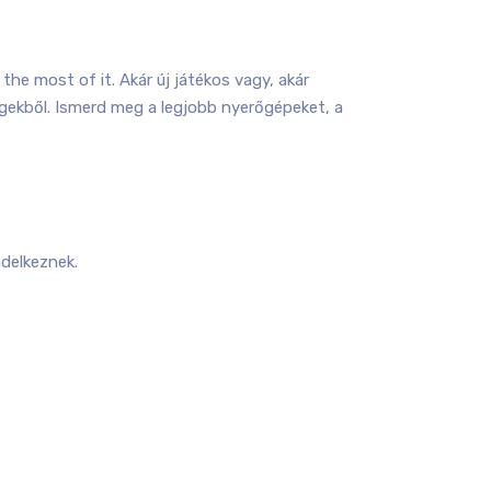
he most of it. Akár új játékos vagy, akár
égekből. Ismerd meg a legjobb nyerőgépeket, a
ndelkeznek.