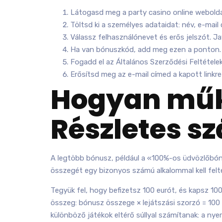
Látogasd meg a party casino online weboldal
Töltsd ki a személyes adataidat: név, e-mail
Válassz felhasználónevet és erős jelszót. Jav
Ha van bónuszkód, add meg ezen a ponton.
Fogadd el az Általános Szerződési Feltételek
Erősítsd meg az e-mail címed a kapott linkre
Hogyan műkö
Részletes s
A legtöbb bónusz, például a «100%-os üdvözlőbónu
összegét egy bizonyos számú alkalommal kell felté
Tegyük fel, hogy befizetsz 100 eurót, és kapsz 10
összeg: bónusz összege × lejátszási szorzó = 100 
különböző játékok eltérő súllyal számítanak: a nye