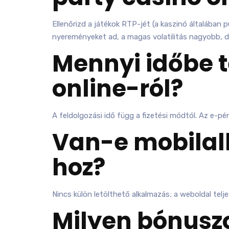
Ellenőrizd a játékok RTP-jét (a kaszinó általában p
nyereményeket ad, a magas volatilitás nagyobb, d
Mennyi időbe te
online-ról?
A feldolgozási idő függ a fizetési módtól. Az e-pén
Van-e mobilal
hoz?
Nincs külön letölthető alkalmazás; a weboldal tel
Milyen bónusz