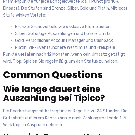
Prämienpunkte für jede Echtgeldwette (ca. 1 Punkt pro 10 €
Einsatz). Die Stufen sind Bronze, Silber, Gold und Platin. Mit jeder
Stufe winken Vorteile:
Bronze: Grundvorteile wie exklusive Promotionen
Silber: Sofortige Auszahlungen und höhere Limits
Gold: Persönlicher Account Manager und Cashback
Platin: VIP-Events, höhere Wettlimits und Freispiele
Punkte verfallen nach 12 Monaten, wenn kein Umsatz getätigt
wird. Tipp: Spielen Sie regelmäßig, um den Status zu halten.
Common Questions
Wie lange dauert eine
Auszahlung bei Tipico?
Die Bearbeitungszeit beträgt in der Regel bis zu 24 Stunden. Die
Gutschrift auf Ihrem Konto kann je nach Zahlungsmethode 1–5
Werktage in Anspruch nehmen.