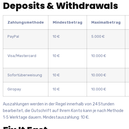
Deposits & Withdrawals
Zahlungsmethode
Mindestbetrag
Maximalbetrag
PayPal
10 €
5.000 €
Visa/Mastercard
10 €
10.000 €
Sofortüberweisung
10 €
10.000 €
Giropay
10 €
10.000 €
Auszahlungen werden in der Regel innerhalb von 24 Stunden
bearbeitet, die Gutschrift auf Ihrem Konto kann je nach Methode
1‑5 Werktage dauern. Mindestauszahlung: 10 €.