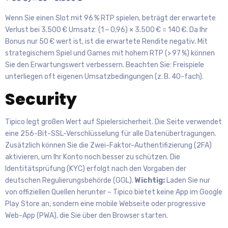
Wenn Sie einen Slot mit 96 % RTP spielen, beträgt der erwartete
Verlust bei 3.500 € Umsatz: (1 − 0,96) × 3.500 € = 140 €. Da Ihr
Bonus nur 50 € wert ist, ist die erwartete Rendite negativ. Mit
strategischem Spiel und Games mit hohem RTP (> 97 %) können
Sie den Erwartungswert verbessern. Beachten Sie: Freispiele
unterliegen oft eigenen Umsatzbedingungen (z. B. 40-fach).
Security
Tipico legt großen Wert auf Spielersicherheit. Die Seite verwendet
eine 256-Bit-SSL-Verschlüsselung für alle Datenübertragungen.
Zusätzlich können Sie die Zwei-Faktor-Authentifizierung (2FA)
aktivieren, um Ihr Konto noch besser zu schützen. Die
Identitätsprüfung (KYC) erfolgt nach den Vorgaben der
deutschen Regulierungsbehörde (GGL).
Wichtig:
Laden Sie nur
von offiziellen Quellen herunter – Tipico bietet keine App im Google
Play Store an, sondern eine mobile Webseite oder progressive
Web-App (PWA), die Sie über den Browser starten.