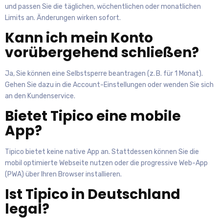
und passen Sie die täglichen, wöchentlichen oder monatlichen
Limits an. Änderungen wirken sofort.
Kann ich mein Konto
vorübergehend schließen?
Ja, Sie können eine Selbstsperre beantragen (z. B. für 1 Monat).
Gehen Sie dazu in die Account-Einstellungen oder wenden Sie sich
an den Kundenservice.
Bietet Tipico eine mobile
App?
Tipico bietet keine native App an. Stattdessen können Sie die
mobil optimierte Webseite nutzen oder die progressive Web-App
(PWA) über Ihren Browser installieren.
Ist Tipico in Deutschland
legal?