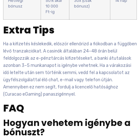
Hétvégi
50% akár
30x (csak
14 nap
bónusz
10 000
bónusz)
Ft-ig
Extra Tips
Ha a kifizetés késlekedik, először ellenőrizd a fiókodban a függőben
lévő tranzakciókat. A casinók általában 24–48 órán belül
feldolgozzák az e-pénztárcás kifizetéseket, a banki átutalások
azonban 3–5 munkanapot is igénybe vehetnek. Ha a várakozási
idő letelte után sem történik semmi, vedd fel a kapcsolatot az
ügyfélszolgálattal élő chat, e-mail vagy telefon útján.
Amennyiben ez nem segít, fordulj a licencelő hatósághoz
(Curacao eGaming) panaszigénnyel.
FAQ
Hogyan vehetem igénybe a
bónuszt?