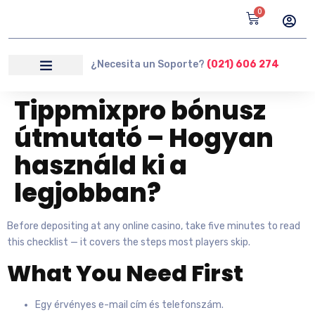
0
¿Necesita un Soporte?
(021) 606 274
Tippmixpro bónusz
útmutató – Hogyan
használd ki a
legjobban?
Before depositing at any online casino, take five minutes to read
this checklist — it covers the steps most players skip.
What You Need First
Egy érvényes e-mail cím és telefonszám.