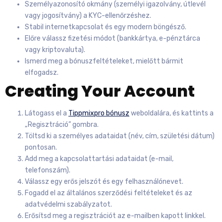
Személyazonosító okmány (személyi igazolvány, útlevél
vagy jogosítvány) a KYC-ellenőrzéshez.
Stabil internetkapcsolat és egy modern böngésző.
Előre válassz fizetési módot (bankkártya, e-pénztárca
vagy kriptovaluta).
Ismerd meg a bónuszfeltételeket, mielőtt bármit
elfogadsz.
Creating Your Account
Látogass el a
Tippmixpro bónusz
weboldalára, és kattints a
„Regisztráció” gombra.
Töltsd ki a személyes adataidat (név, cím, születési dátum)
pontosan.
Add meg a kapcsolattartási adataidat (e-mail,
telefonszám).
Válassz egy erős jelszót és egy felhasználónevet.
Fogadd el az általános szerződési feltételeket és az
adatvédelmi szabályzatot.
Erősítsd meg a regisztrációt az e-mailben kapott linkkel.