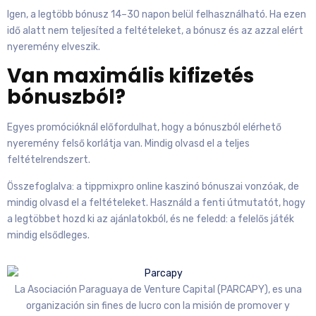
Igen, a legtöbb bónusz 14–30 napon belül felhasználható. Ha ezen
idő alatt nem teljesíted a feltételeket, a bónusz és az azzal elért
nyeremény elveszik.
Van maximális kifizetés
bónuszból?
Egyes promócióknál előfordulhat, hogy a bónuszból elérhető
nyeremény felső korlátja van. Mindig olvasd el a teljes
feltételrendszert.
Összefoglalva: a tippmixpro online kaszinó bónuszai vonzóak, de
mindig olvasd el a feltételeket. Használd a fenti útmutatót, hogy
a legtöbbet hozd ki az ajánlatokból, és ne feledd: a felelős játék
mindig elsődleges.
La Asociación Paraguaya de Venture Capital (PARCAPY), es una
organización sin fines de lucro con la misión de promover y