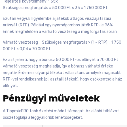
Teljesítési követelmény = 35x
Szükséges megforgatás = 50 000 Ft × 35 = 1 750 000 Ft
Ezután vegyük figyelembe a játékok átlagos visszajátszási
arányát (RTP). Például egy nyomógombos játék RTP-je 96%.
Ennek megfelelően a várható veszteség a megforgatás során:
Várható veszteség = Szükséges megforgatás × (1 – RTP) = 1 750
000 Ft × 0,04 = 70 000 Ft
Ez azt jelenti, hogy a bónusz 50 000 Ft-os előnyét a 70 000 Ft
várható veszteség meghaladja, így a bónusz várható értéke
negatív. Érdemes olyan játékokat választani, amelyek magasabb
RTP-vel rendelkeznek (pl. asztali játékok), hogy csökkentsd a ház
előnyét.
Pénzügyi műveletek
A TippmixPRO több fizetési módot támogat. Az alábbi táblázat
összefoglalja a leggyakoribb lehetőségeket: