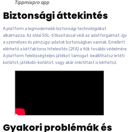
Tippmixpro app
Biztonsági áttekintés
A platform a legmodernebb biztonsági technológiákat
alkalmazza. Az oldal SSL-titkosítással védi az adatforgalmat, így
a személyes és pénzügyi adatok biztonságban vannak. Emellett
elérhető a kétfaktoros hitelesítés (2FA) a fiók további védelmére.
A platform felelősségteljes játékot támogat: beállíthatsz letéti
korlátot, játékidő-korlátot, vagy akár önkitiltást is kérhetsz.
Gyakori problémák és