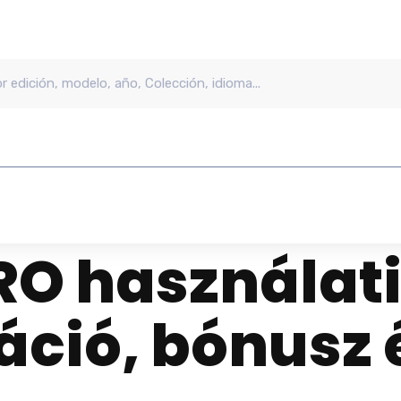
O használat
áció, bónusz 