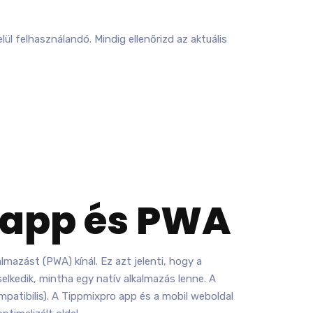
ül felhasználandó. Mindig ellenőrizd az aktuális
 app és PWA
azást (PWA) kínál. Ez azt jelenti, hogy a
kedik, mintha egy natív alkalmazás lenne. A
patibilis). A Tippmixpro app és a mobil weboldal