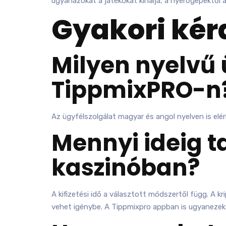
ugyanazokat a játékokat kínálja, a nyerőgépektől a
Gyakori kér
Milyen nyelvű 
TippmixPRO-n
Az ügyfélszolgálat magyar és angol nyelven is elé
Mennyi ideig ta
kaszinóban?
A kifizetési idő a választott módszertől függ. A 
vehet igénybe. A Tippmixpro appban is ugyanezek 