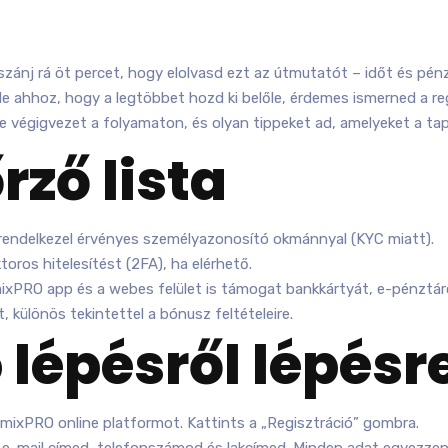
 szánj rá öt percet, hogy elolvasd ezt az útmutatót – időt és pé
e ahhoz, hogy a legtöbbet hozd ki belőle, érdemes ismerned a re
sre végigvezet a folyamaton, és olyan tippeket ad, amelyeket a ta
rző lista
 rendelkezel érvényes személyazonosító okmánnyal (KYC miatt).
toros hitelesítést (2FA), ha elérhető.
pmixPRO app és a webes felület is támogat bankkártyát, e-pénztárc
t, különös tekintettel a bónusz feltételeire.
 lépésről lépésr
mixPRO online platformot. Kattints a „Regisztráció” gombra.