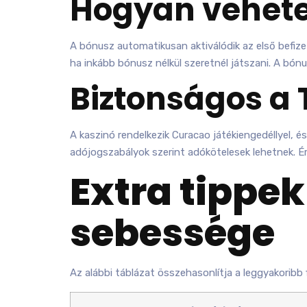
Hogyan vehete
A bónusz automatikusan aktiválódik az első befiz
ha inkább bónusz nélkül szeretnél játszani. A bón
Biztonságos a
A kaszinó rendelkezik Curacao játékiengedéllyel, 
adójogszabályok szerint adókötelesek lehetnek. É
Extra tippek 
sebessége
Az alábbi táblázat összehasonlítja a leggyakoribb