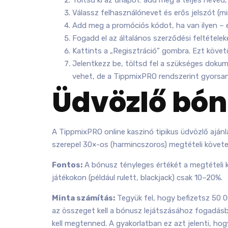
Töltsd ki az űrlapot: add meg a teljes neve
Válassz felhasználónevet és erős jelszót (mi
Add meg a promóciós kódot, ha van ilyen – e
Fogadd el az általános szerződési feltétele
Kattints a „Regisztráció” gombra. Ezt követő
Jelentkezz be, töltsd fel a szükséges dokum
vehet, de a TippmixPRO rendszerint gyorsan 
Üdvözlő bón
A TippmixPRO online kaszinó tipikus üdvözlő ajánl
szerepel 30×-os (harmincszoros) megtételi követ
Fontos:
A bónusz tényleges értékét a megtételi 
játékokon (például rulett, blackjack) csak 10–20%.
Minta számítás:
Tegyük fel, hogy befizetsz 50 0
az összeget kell a bónusz lejátszásához fogadásba
kell megtenned. A gyakorlatban ez azt jelenti, h