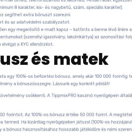
d, e-mail címed, telefonszámod és lakcímed. Minden adat egyezzen
nimum 8 karakter, kis- és nagybetű, szám, speciális karakter).
z segíthet extra bónuszt szerezni.
ket és az adatvédelmi szabályzatot.
en egy megerősítő e-mailt kapsz – kattints a benne lévő linkre a
entumokat (személyi igazolvány, lakcímkártya) az azonosítási foly
elvégzi a KYC ellenőrzést.
usz és matek
ata egy 100%-os befizetési bónusz, amely akár 100 000 forintig t
elmény a bónuszösszegre. Lássunk egy konkrét példát!
követelmény csökkenti. A TippmixPRO kaszinó nyerőgépein általá
00 forintot. Az 100%-os bónusz értéke 50 000 forint. A megtételi
 tenned. Ha kizárólag nyerőgépeken játszol (100%-os hozzájárulás
ogy a bónusz hasznosításához hosszabb játékidőre és némi szere