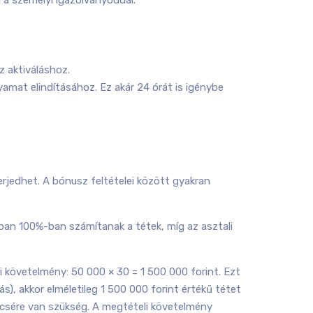
 a személyi igazolványoddal.
z aktiváláshoz.
amat elindításához. Ez akár 24 órát is igénybe
erjedhet. A bónusz feltételei között gyakran
ban 100%-ban számítanak a tétek, míg az asztali
 követelmény: 50 000 × 30 = 1 500 000 forint. Ezt
), akkor elméletileg 1 500 000 forint értékű tétet
ncsére van szükség. A megtételi követelmény