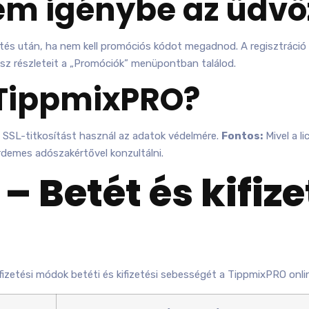
m igénybe az üdvöz
etés után, ha nem kell promóciós kódot megadnod. A regisztráció 
usz részleteit a „Promóciók” menüpontban találod.
 TippmixPRO?
és SSL-titkosítást használ az adatok védelmére.
Fontos:
Mivel a l
rdemes adószakértővel konzultálni.
– Betét és kifiz
 fizetési módok betéti és kifizetési sebességét a TippmixPRO onli