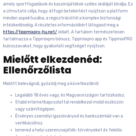
amely sportfogadások és kaszinójátékok széles skáláját kínálja. Ez
a útmutató célja, hogy átfogó betekintést nyújtson a platform
minden aspektusába, a regisztrációtól a komplex biztonsági
intézkedésekig. A részletes információkért látogasd meg a
https://tippmixpro-hu.net/
oldalt. A tartalom természetesen
tartalmazza a Tippmixpro bónusz, Tippmixpro app és TippmixPRO
kulcsszavakat, hogy gyakorlati segítséget nyújtson.
Mielőtt elkezdenéd:
Ellenőrzőlista
Mielőtt belevágnál, győződj meg a következőkről:
Legalább 18 éves vagy, és Magyarországon tartózkodsz.
Stabil internetkapcsolattal rendelkezel mobil eszközön
vagy számítógépen.
Érvényes személyi igazolványod és bankszámlád van a
verifikációhoz.
Ismered a helyi szerencsejáték-törvényeket és felelős