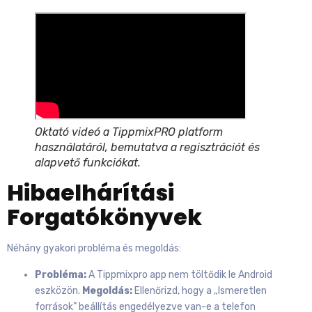
Oktató videó a TippmixPRO platform
használatáról, bemutatva a regisztrációt és
alapvető funkciókat.
Hibaelhárítási
Forgatókönyvek
Néhány gyakori probléma és megoldás:
Probléma:
A Tippmixpro app nem töltődik le Android
eszközön.
Megoldás:
Ellenőrizd, hogy a „Ismeretlen
források” beállítás engedélyezve van-e a telefon