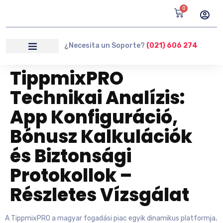
0
¿Necesita un Soporte?
(021) 606 274
TippmixPRO
Technikai Analízis:
App Konfiguráció,
Bónusz Kalkulációk
és Biztonsági
Protokollok –
Részletes Vízsgálat
A TippmixPRO a magyar fogadási piac egyik dinamikus platformja,