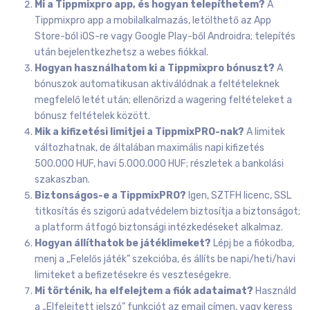
Mi a Tippmixpro app, és hogyan telepíthetem?
A
Tippmixpro app a mobilalkalmazás, letölthető az App
Store-ból iOS-re vagy Google Play-ből Androidra; telepítés
után bejelentkezhetsz a webes fiókkal.
Hogyan használhatom ki a Tippmixpro bónuszt?
A
bónuszok automatikusan aktiválódnak a feltételeknek
megfelelő letét után; ellenőrizd a wagering feltételeket a
bónusz feltételek között.
Mik a kifizetési limitjei a TippmixPRO-nak?
A limitek
változhatnak, de általában maximális napi kifizetés
500.000 HUF, havi 5.000.000 HUF; részletek a bankolási
szakaszban.
Biztonságos-e a TippmixPRO?
Igen, SZTFH licenc, SSL
titkosítás és szigorú adatvédelem biztosítja a biztonságot;
a platform átfogó biztonsági intézkedéseket alkalmaz.
Hogyan állíthatok be játéklimeket?
Lépj be a fiókodba,
menj a „Felelős játék” szekcióba, és állíts be napi/heti/havi
limiteket a befizetésekre és veszteségekre.
Mi történik, ha elfelejtem a fiók adataimat?
Használd
a „Elfelejtett jelszó” funkciót az email címen, vagy keress