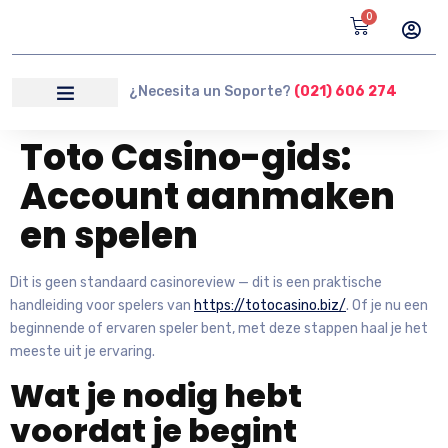
0
¿Necesita un Soporte?
(021) 606 274
Toto Casino-gids:
Account aanmaken
en spelen
Dit is geen standaard casinoreview — dit is een praktische
handleiding voor spelers van
https://totocasino.biz/
. Of je nu een
beginnende of ervaren speler bent, met deze stappen haal je het
meeste uit je ervaring.
Wat je nodig hebt
voordat je begint