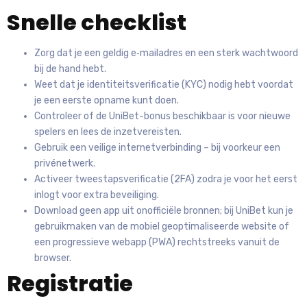
Snelle checklist
Zorg dat je een geldig e‑mailadres en een sterk wachtwoord
bij de hand hebt.
Weet dat je identiteitsverificatie (KYC) nodig hebt voordat
je een eerste opname kunt doen.
Controleer of de UniBet-bonus beschikbaar is voor nieuwe
spelers en lees de inzetvereisten.
Gebruik een veilige internetverbinding – bij voorkeur een
privénetwerk.
Activeer tweestapsverificatie (2FA) zodra je voor het eerst
inlogt voor extra beveiliging.
Download geen app uit onofficiële bronnen; bij UniBet kun je
gebruikmaken van de mobiel geoptimaliseerde website of
een progressieve webapp (PWA) rechtstreeks vanuit de
browser.
Registratie