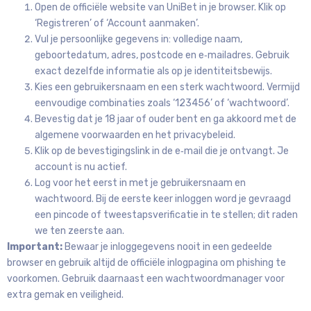
Open de officiële website van UniBet in je browser. Klik op
‘Registreren’ of ‘Account aanmaken’.
Vul je persoonlijke gegevens in: volledige naam,
geboortedatum, adres, postcode en e‑mailadres. Gebruik
exact dezelfde informatie als op je identiteitsbewijs.
Kies een gebruikersnaam en een sterk wachtwoord. Vermijd
eenvoudige combinaties zoals ‘123456’ of ‘wachtwoord’.
Bevestig dat je 18 jaar of ouder bent en ga akkoord met de
algemene voorwaarden en het privacybeleid.
Klik op de bevestigingslink in de e‑mail die je ontvangt. Je
account is nu actief.
Log voor het eerst in met je gebruikersnaam en
wachtwoord. Bij de eerste keer inloggen word je gevraagd
een pincode of tweestapsverificatie in te stellen; dit raden
we ten zeerste aan.
Important:
Bewaar je inloggegevens nooit in een gedeelde
browser en gebruik altijd de officiële inlogpagina om phishing te
voorkomen. Gebruik daarnaast een wachtwoordmanager voor
extra gemak en veiligheid.