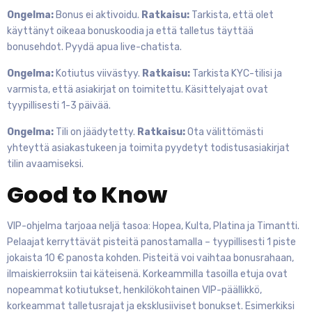
Ongelma:
Bonus ei aktivoidu.
Ratkaisu:
Tarkista, että olet
käyttänyt oikeaa bonuskoodia ja että talletus täyttää
bonusehdot. Pyydä apua live-chatista.
Ongelma:
Kotiutus viivästyy.
Ratkaisu:
Tarkista KYC-tilisi ja
varmista, että asiakirjat on toimitettu. Käsittelyajat ovat
tyypillisesti 1-3 päivää.
Ongelma:
Tili on jäädytetty.
Ratkaisu:
Ota välittömästi
yhteyttä asiakastukeen ja toimita pyydetyt todistusasiakirjat
tilin avaamiseksi.
Good to Know
VIP-ohjelma tarjoaa neljä tasoa: Hopea, Kulta, Platina ja Timantti.
Pelaajat kerryttävät pisteitä panostamalla – tyypillisesti 1 piste
jokaista 10 € panosta kohden. Pisteitä voi vaihtaa bonusrahaan,
ilmaiskierroksiin tai käteisenä. Korkeammilla tasoilla etuja ovat
nopeammat kotiutukset, henkilökohtainen VIP-päällikkö,
korkeammat talletusrajat ja eksklusiiviset bonukset. Esimerkiksi