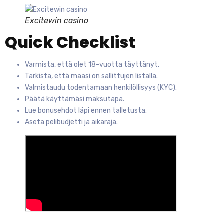
Excitewin casino
Quick Checklist
Varmista, että olet 18-vuotta täyttänyt.
Tarkista, että maasi on sallittujen listalla.
Valmistaudu todentamaan henkilöllisyys (KYC).
Päätä käyttämäsi maksutapa.
Lue bonusehdot läpi ennen talletusta.
Aseta pelibudjetti ja aikaraja.