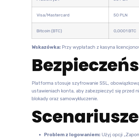
Visa/Mastercard
50 PLN
Bitcoin (BTC)
0,0001 BTC
Wskazówka:
Przy wypłatach z kasyna licencjon
Bezpieczeń
Platforma stosuje szyfrowanie SSL, obowiązkową 
ustawieniach konta, aby zabezpieczyć się przed
blokady oraz samowykluczenie.
Scenariusze
Problem z logowaniem:
Użyj opcji „Zapom