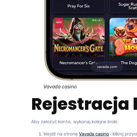
Vavada casino
Rejestracja
Aby założyć konto, wykonaj kolejne kroki:
Wejdź na stronę
Vavada casino
i kliknij przy