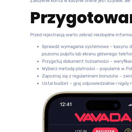
Założenie konta w kasynie online jest szybkie, al
Przygotowan
Przed rejestracją warto zebrać niezbędne informacj
Sprawdź wymagania systemowe – kasyno dzi
poziomu pulpitu lub ekranu głównego telefo
Przygotuj dokument tożsamości – weryfika
Wybierz metodę płatności – popularne w Pols
Zapoznaj się z regulaminem bonusów – zwr
Ustal budżet – graj odpowiedzialnie i nigdy 