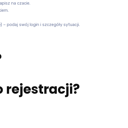
apisz na czacie.
kiem.
– podaj swój login i szczegóły sytuacji.
?
rejestracji?