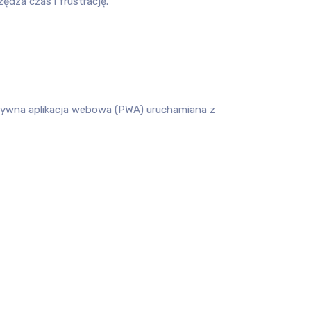
ędza czas i frustrację.
ywna aplikacja webowa (PWA) uruchamiana z