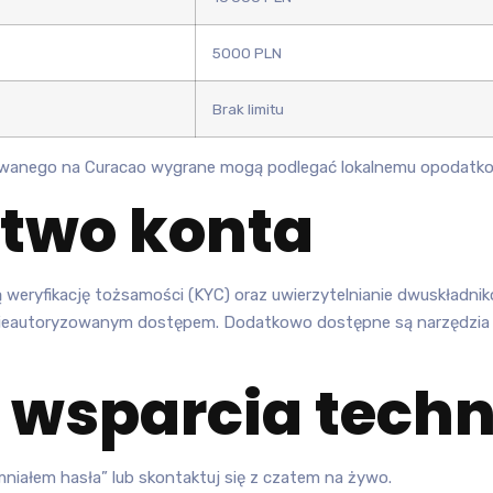
5000 PLN
Brak limitu
owanego na Curacao wygrane mogą podlegać lokalnemu opodatko
stwo konta
weryfikację tożsamości (KYC) oraz uwierzytelnianie dwuskładni
 nieautoryzowanym dostępem. Dodatkowo dostępne są narzędzia o
 wsparcia tech
niałem hasła” lub skontaktuj się z czatem na żywo.