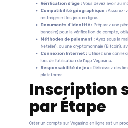
Vérification d’âge :
Vous devez avoir au moi
Compatibilité géographique :
Assurez-vo
restreignent les jeux en ligne.
Documents d’identité :
Préparez une pièce 
bancaire) pour la vérification de compte, oblig
Méthodes de paiement :
Ayez sous la main
Neteller), ou une cryptomonnaie (Bitcoin), a
Connexion Internet :
Utilisez une connexio
lors de l’utilisation de l’app Vegasino.
Responsabilité de jeu :
Définissez des limi
plateforme.
Inscription 
par Étape
Créer un compte sur Vegasino en ligne est un proce