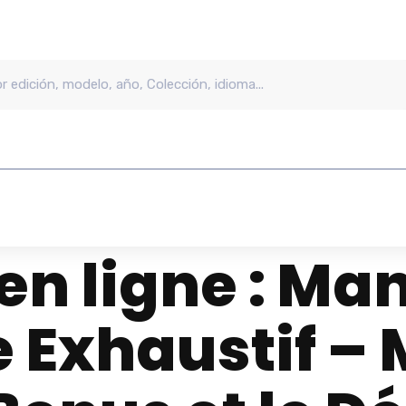
en ligne : Ma
 Exhaustif – 