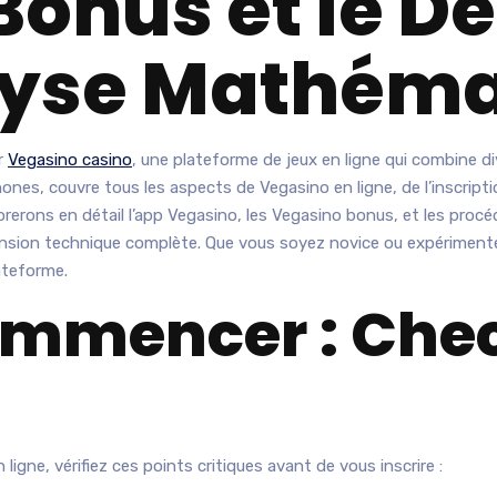
 Bonus et le 
lyse Mathéma
r
Vegasino casino
, une plateforme de jeux en ligne qui combine d
nes, couvre tous les aspects de Vegasino en ligne, de l’inscripti
xplorerons en détail l’app Vegasino, les Vegasino bonus, et les p
ion technique complète. Que vous soyez novice ou expérimenté, 
ateforme.
mmencer : Chec
ligne, vérifiez ces points critiques avant de vous inscrire :