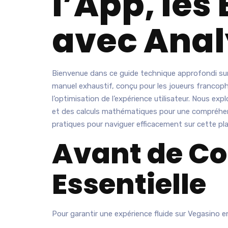
l’App, les
avec Ana
Bienvenue dans ce guide technique approfondi su
manuel exhaustif, conçu pour les joueurs francopho
l’optimisation de l’expérience utilisateur. Nous e
et des calculs mathématiques pour une compréhens
pratiques pour naviguer efficacement sur cette pl
Avant de Co
Essentielle
Pour garantir une expérience fluide sur Vegasino en 