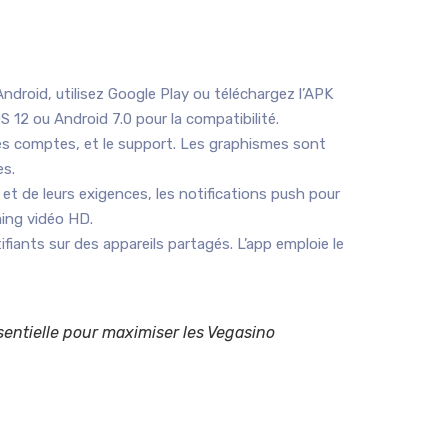
ndroid, utilisez Google Play ou téléchargez l’APK
S 12 ou Android 7.0 pour la compatibilité.
 les comptes, et le support. Les graphismes sont
es.
 et de leurs exigences, les notifications push pour
ming vidéo HD.
ifiants sur des appareils partagés. L’app emploie le
ssentielle pour maximiser les Vegasino