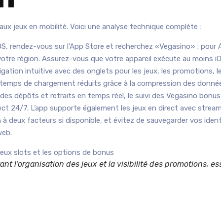
aux jeux en mobilité. Voici une analyse technique complète :
S, rendez-vous sur l’App Store et recherchez «Vegasino» ; pour A
s votre région. Assurez-vous que votre appareil exécute au moins iO
igation intuitive avec des onglets pour les jeux, les promotions,
es temps de chargement réduits grâce à la compression des donné
des dépôts et retraits en temps réel, le suivi des Vegasino bonus
irect 24/7. L’app supporte également les jeux en direct avec strea
on à deux facteurs si disponible, et évitez de sauvegarder vos ident
web.
ant l’organisation des jeux et la visibilité des promotions, e