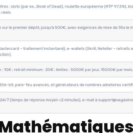
tres : slots (par ex., Book of Dead), roulette européenne (RTP 97.3%), bl
 réels.
sur le premier dépôt, jusqu’à 500€, avec exigences de mise de 35x le m
astercard – traitement instantané), e-wallets (Skrill, Neteller – retrait
ction).
 10€ ; retrait minimum : 20€ ; limites : 5000€ par jour, 15000€ par mois,
56-bit, pare-feu avancés, et générateurs de nombres aléatoires certifié
 24/7 (temps de réponse moyen <2 minutes), e-mail à support@vegasino
t Mathématiques