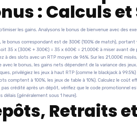
nus : Calculs et
ptimiser les gains. Analysons le bonus de bienvenue avec des e
 le bonus correspondant est de 300€ (100% de match), portant v
it 35 x (300€ + 300€) = 35 x 600€ = 21,000€ à miser avant de pou
z à des slots avec un RTP moyen de 96%. Sur les 21,000€ misés
 avec le bonus, les gains nets dépendent de la variance des jeux.
sques, privilégiez les jeux à haut RTP (comme le blackjack à 99.5%
ots comptent à 100%, les jeux de table à 10%). Calculez le coût eff
t pas crédité après un dépôt, vérifiez que le code promotionnel es
s délais (généralement sous 1 heure).
pôts, Retraits e