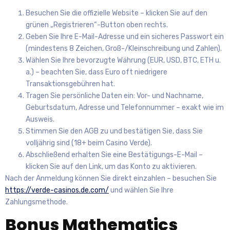
Besuchen Sie die offizielle Website – klicken Sie auf den
grünen „Registrieren“-Button oben rechts.
Geben Sie Ihre E-Mail-Adresse und ein sicheres Passwort ein
(mindestens 8 Zeichen, Groß-/Kleinschreibung und Zahlen).
Wählen Sie Ihre bevorzugte Währung (EUR, USD, BTC, ETH u.
a.) – beachten Sie, dass Euro oft niedrigere
Transaktionsgebühren hat.
Tragen Sie persönliche Daten ein: Vor- und Nachname,
Geburtsdatum, Adresse und Telefonnummer – exakt wie im
Ausweis.
Stimmen Sie den AGB zu und bestätigen Sie, dass Sie
volljährig sind (18+ beim Casino Verde).
Abschließend erhalten Sie eine Bestätigungs-E-Mail –
klicken Sie auf den Link, um das Konto zu aktivieren.
Nach der Anmeldung können Sie direkt einzahlen – besuchen Sie
https://verde-casinos.de.com/
und wählen Sie Ihre
Zahlungsmethode.
Bonus Mathematics