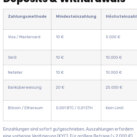
Zahlungsmethode
Mindesteinzahlung
Höchsteinzah
Visa / Mastercard
10 €
5.000 €
Skrill
10 €
10.000 €
Neteller
10 €
10.000 €
Banküberweisung
20 €
25.000 €
Bitcoin / Ethereum
0,001 BTC / 0,01 ETH
Kein Limit
Einzahlungen sind sofort gutgeschrieben, Auszahlungen erfordern
eine vorherige Verifizierung (KYC). Für größere Beträge (> 2.000 €)