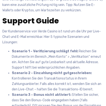
kann eine zusätzliche Prüfung nötig sein. Tipp: Nutzen Sie E-
Wallets oder Kryptos, um Wartezeiten zu verkürzen.
Support Guide
Der Kundenservice von Verde Casino ist rund um die Uhr per Live-
Chat und E-Mail erreichbar. Hier 5 typische Szenarien und
Lösungen:
Szenario 1 – Verifizierung schlägt fehl:
Reichen Sie
Dokumente im Bereich „Mein Konto“ > „Verifikation“ erneut
ein. Achten Sie auf gute Lesbarkeit und aktuelle Adresse.
Support hilft bei widersprüchlichen Angaben.
Szenario 2 – Einzahlung nicht gutgeschrieben:
Kontrollieren Sie den Transaktionsstatus in Ihrem
Zahlungsanbieter. Falls alles korrekt ist, wenden Sie sich an
den Live-Chat – halten Sie die Transaktions-ID bereit.
Szenario 3 – Bonus nicht aktiviert:
Stellen Sie sicher,
dass Sie den Bonus-Code eingegeben haben (falls
erforderlich). Oft müssen Sie den Bonus vor der Einzahlung