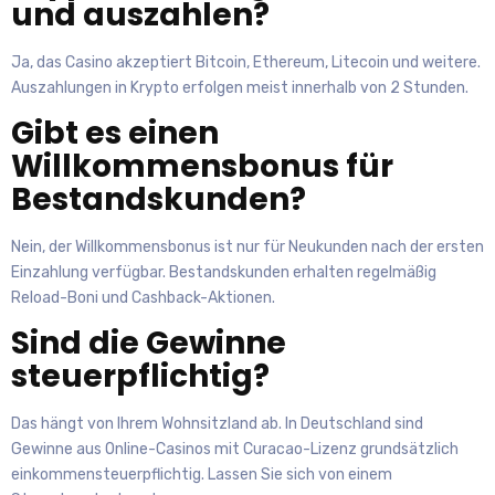
und auszahlen?
Ja, das Casino akzeptiert Bitcoin, Ethereum, Litecoin und weitere.
Auszahlungen in Krypto erfolgen meist innerhalb von 2 Stunden.
Gibt es einen
Willkommensbonus für
Bestandskunden?
Nein, der Willkommensbonus ist nur für Neukunden nach der ersten
Einzahlung verfügbar. Bestandskunden erhalten regelmäßig
Reload-Boni und Cashback-Aktionen.
Sind die Gewinne
steuerpflichtig?
Das hängt von Ihrem Wohnsitzland ab. In Deutschland sind
Gewinne aus Online-Casinos mit Curacao-Lizenz grundsätzlich
einkommensteuerpflichtig. Lassen Sie sich von einem