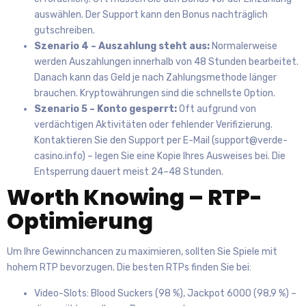
auswählen. Der Support kann den Bonus nachträglich
gutschreiben.
Szenario 4 – Auszahlung steht aus:
Normalerweise
werden Auszahlungen innerhalb von 48 Stunden bearbeitet.
Danach kann das Geld je nach Zahlungsmethode länger
brauchen. Kryptowährungen sind die schnellste Option.
Szenario 5 – Konto gesperrt:
Oft aufgrund von
verdächtigen Aktivitäten oder fehlender Verifizierung.
Kontaktieren Sie den Support per E-Mail (support@verde-
casino.info) – legen Sie eine Kopie Ihres Ausweises bei. Die
Entsperrung dauert meist 24–48 Stunden.
Worth Knowing – RTP-
Optimierung
Um Ihre Gewinnchancen zu maximieren, sollten Sie Spiele mit
hohem RTP bevorzugen. Die besten RTPs finden Sie bei:
Video-Slots: Blood Suckers (98 %), Jackpot 6000 (98,9 %) –