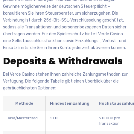
Gewinne möglicherweise der deutschen Steuerpflicht –
konsultieren Sie Ihren Steuerberater, um sicherzugehen. Die
Verbindung ist durch 256-Bit-SSL-Verschlüsselung geschützt,
sodass alle Transaktionen und personenbezogenen Daten sicher
übertragen werden. Für den Spielerschutz bietet Verde Casino
eine Selbstausschlussfunktion sowie Einzahlungs-, Verlust- und
Einsatzlimits, die Sie in Ihrem Konto jederzeit aktivieren können.
Deposits & Withdrawals
Bei Verde Casino stehen Ihnen zahlreiche Zahlungsmethoden zur
Verfügung. Die folgende Tabelle gibt einen Überblick über die
gebräuchlichsten Optionen:
Methode
Mindesteinzahlung
Höchstauszahlu
Visa/Mastercard
10 €
5.000 € pro
Transaktion