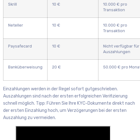
Skrill
10 €
10.000 € pro
Transaktion
Neteller
10 €
10.000 € pro
Transaktion
Paysafecard
10 €
Nicht verfügbar für
Auszahlungen
Banküberweisung
20 €
50.000 € pro Mona
Einzahlungen werden in der Regel sofort gutgeschrieben.
Auszahlungen sind nach der ersten erfolgreichen Verifizierung
schnell möglich. Tipp: Führen Sie Ihre KYC-Dokumente direkt nach
der ersten Einzahlung hoch, um Verzögerungen bei der ersten
Auszahlung zu vermeiden.