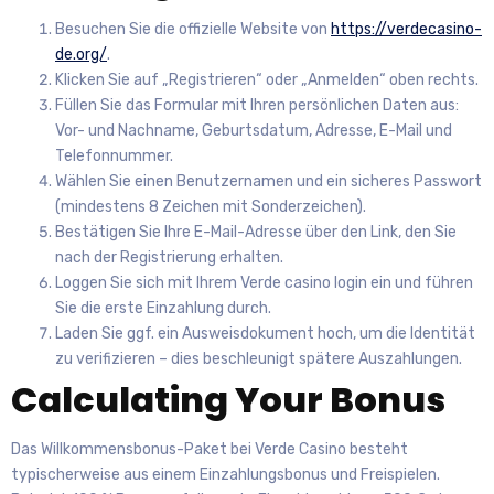
Besuchen Sie die offizielle Website von
https://verdecasino-
de.org/
.
Klicken Sie auf „Registrieren“ oder „Anmelden“ oben rechts.
Füllen Sie das Formular mit Ihren persönlichen Daten aus:
Vor- und Nachname, Geburtsdatum, Adresse, E-Mail und
Telefonnummer.
Wählen Sie einen Benutzernamen und ein sicheres Passwort
(mindestens 8 Zeichen mit Sonderzeichen).
Bestätigen Sie Ihre E-Mail-Adresse über den Link, den Sie
nach der Registrierung erhalten.
Loggen Sie sich mit Ihrem Verde casino login ein und führen
Sie die erste Einzahlung durch.
Laden Sie ggf. ein Ausweisdokument hoch, um die Identität
zu verifizieren – dies beschleunigt spätere Auszahlungen.
Calculating Your Bonus
Das Willkommensbonus-Paket bei Verde Casino besteht
typischerweise aus einem Einzahlungsbonus und Freispielen.