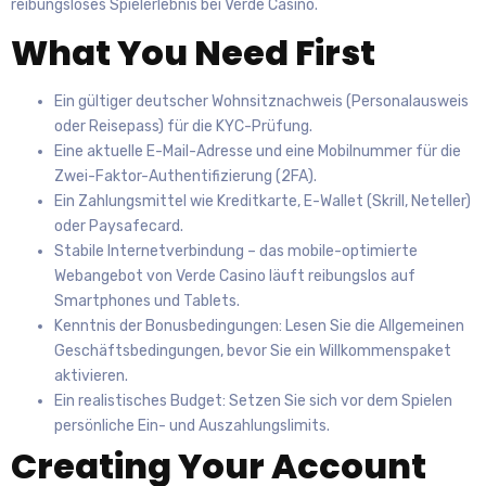
reibungsloses Spielerlebnis bei Verde Casino.
What You Need First
Ein gültiger deutscher Wohnsitznachweis (Personalausweis
oder Reisepass) für die KYC-Prüfung.
Eine aktuelle E-Mail-Adresse und eine Mobilnummer für die
Zwei-Faktor-Authentifizierung (2FA).
Ein Zahlungsmittel wie Kreditkarte, E-Wallet (Skrill, Neteller)
oder Paysafecard.
Stabile Internetverbindung – das mobile-optimierte
Webangebot von Verde Casino läuft reibungslos auf
Smartphones und Tablets.
Kenntnis der Bonusbedingungen: Lesen Sie die Allgemeinen
Geschäftsbedingungen, bevor Sie ein Willkommenspaket
aktivieren.
Ein realistisches Budget: Setzen Sie sich vor dem Spielen
persönliche Ein- und Auszahlungslimits.
Creating Your Account