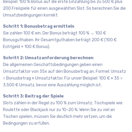
Beispiel: 100 % Bonus auf die erste Einzahlung bis zu 500 € plus
200 Freispiele für einen ausgewählten Slot. So berechnen Sie die
Umsatzbedingungen korrekt:
Schritt 1: Bonusbetrag ermitteln
Sie zahlen 100 € ein. Der Bonus beträgt 100 % → 100 €
Bonusguthaben. Ihr Gesamtguthaben beträgt 200 € (100 €
Echtgeld + 100 € Bonus).
Schritt 2: Umsatzanforderung berechnen
Die allgemeinen Geschäftsbedingungen geben einen
Umsatzfaktor von 35x auf den Bonusbetrag an. Formel: Umsatz
= Bonusbetrag × Umsatzfaktor. Für unser Beispiel: 100 € × 35 =
3.500 € Umsatz, bevor eine Auszahlung möglich ist.
Schritt 3: Beitrag der Spiele
Slots zählen in der Regel zu 100 % zum Umsatz, Tischspiele wie
Roulette oder Blackjack nur zu 10–20 %. Wenn Sie zu viel an
Tischen spielen, müssen Sie deutlich mehr setzen, um die
Bedingungen zu erfüllen.