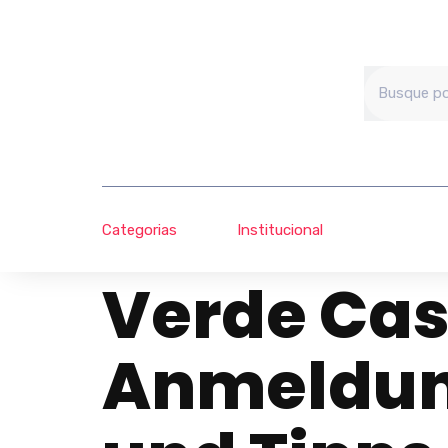
Categorias
Institucional
Verde Cas
Anmeldun