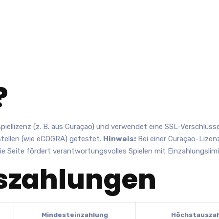
?
spiellizenz (z. B. aus Curaçao) und verwendet eine SSL-Verschlüs
fstellen (wie eCOGRA) getestet.
Hinweis:
Bei einer Curaçao-Lizen
 Die Seite fördert verantwortungsvolles Spielen mit Einzahlungsli
uszahlungen
Mindesteinzahlung
Höchstausza