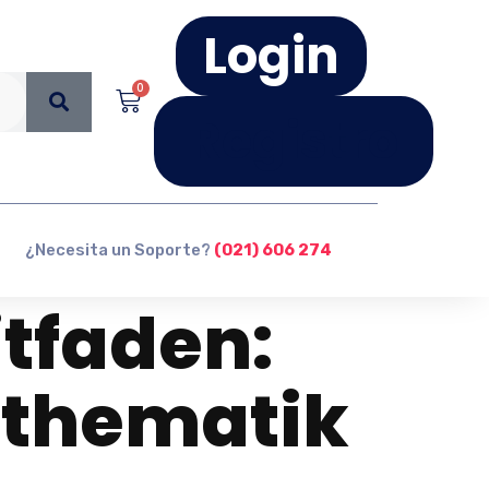
Login
0
Registro
¿Necesita un Soporte?
(021) 606 274
itfaden:
thematik