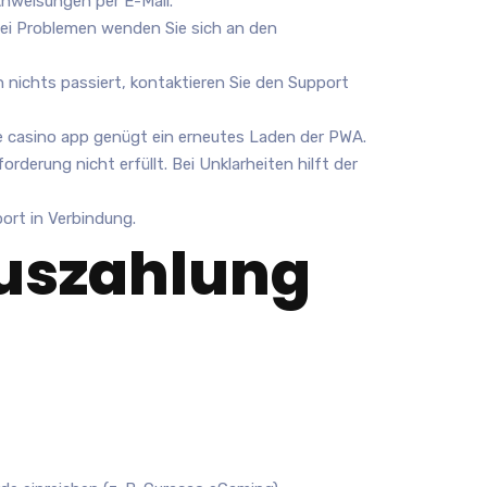
Anweisungen per E-Mail.
Bei Problemen wenden Sie sich an den
 nichts passiert, kontaktieren Sie den Support
rde casino app genügt ein erneutes Laden der PWA.
erung nicht erfüllt. Bei Unklarheiten hilft der
ort in Verbindung.
Auszahlung