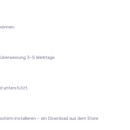
 können.
nküberweisung 3–5 Werktage.
d unterstützt.
dschirm installieren – ein Download aus dem Store