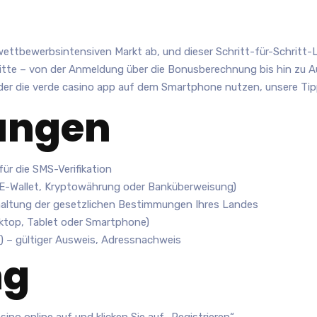
ettbewerbsintensiven Markt ab, und dieser Schritt-für-Schritt-L
ritte – von der Anmeldung über die Bonusberechnung bis hin zu 
r die verde casino app auf dem Smartphone nutzen, unsere Tipps 
ungen
ür die SMS-Verifikation
, E-Wallet, Kryptowährung oder Banküberweisung)
inhaltung der gesetzlichen Bestimmungen Ihres Landes
sktop, Tablet oder Smartphone)
C) – gültiger Ausweis, Adressnachweis
ng