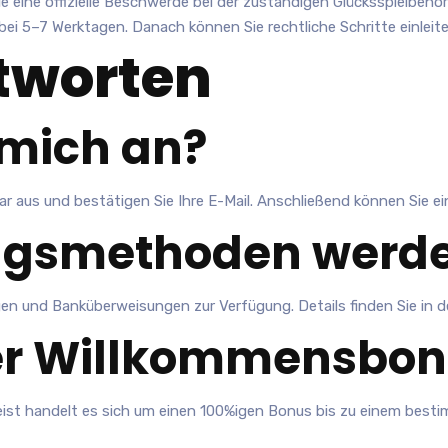
ie eine offizielle Beschwerde bei der zuständigen Glücksspielbehör
 bei 5–7 Werktagen. Danach können Sie rechtliche Schritte einleite
tworten
 mich an?
ular aus und bestätigen Sie Ihre E-Mail. Anschließend können Sie e
gsmethoden werden
en und Banküberweisungen zur Verfügung. Details finden Sie in de
der Willkommensbo
ist handelt es sich um einen 100%igen Bonus bis zu einem bestim