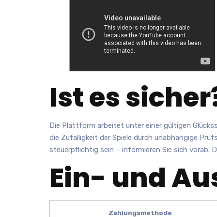
Ist es sicher
Die Plattform arbeitet unter einer gültigen Glücks
die Zufälligkeit der Spiele durch unabhängige Prü
steuerpflichtig sein – informieren Sie sich vorab.
Ein- und A
Zahlungsmethode