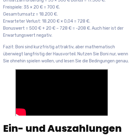
Umsatzanforderung = 35 × 500 € Bonus = 17.500 €.
Freispiele: 35 × 20 € = 700 €.
Gesamtumsatz = 18.200 €.
Erwarteter Verlust: 18.200 € × 0,04 = 728 €.
Bonuswert = 500 € + 20 € – 728 € = -208 €. Auch hier ist der
Erwartungswert negativ.
Fazit: Boni sind kurzfristig attraktiv, aber mathematisch
überwiegt langfristig der Hausvorteil. Nutzen Sie Boni nur, wenn
Sie ohnehin spielen wollen, und lesen Sie die Bedingungen genau.
Ein- und Auszahlungen