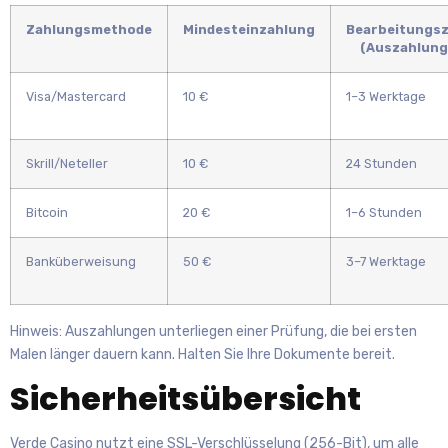
Zahlungsmethode
Mindesteinzahlung
Bearbeitungsz
(Auszahlung
Visa/Mastercard
10 €
1–3 Werktage
Skrill/Neteller
10 €
24 Stunden
Bitcoin
20 €
1–6 Stunden
Banküberweisung
50 €
3–7 Werktage
Hinweis: Auszahlungen unterliegen einer Prüfung, die bei ersten
Malen länger dauern kann. Halten Sie Ihre Dokumente bereit.
Sicherheitsübersicht
Verde Casino nutzt eine SSL-Verschlüsselung (256-Bit), um alle