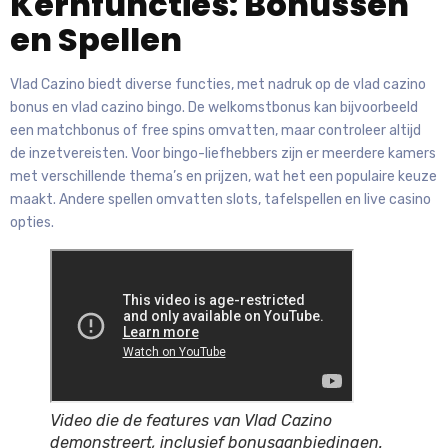
Kernfuncties: Bonussen
en Spellen
Vlad Cazino biedt diverse functies, met nadruk op de vlad cazino
bonus en vlad cazino bingo. De welkomstbonus kan bijvoorbeeld
een matchbonus of free spins omvatten, maar controleer altijd
de inzetvereisten. Voor bingo-liefhebbers zijn er meerdere kamers
met verschillende thema’s en prijzen, wat het een populaire keuze
maakt. Andere spellen omvatten slots, tafelspellen en live casino
opties.
Video die de features van Vlad Cazino
demonstreert, inclusief bonusaanbiedingen.