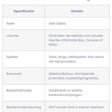
Specificatie
Details
Naam
Vlad Cazino
Licentie
Controleer de website voor actuele
licentie-informatie (bijv., Curacao of
MGA).
Spellen
Slots, bingo, tafelspellen, live casino
van top providers.
Bonussen
Welkomstbonus, doorlopende
promoties, loyaliteitsprogramma.
Betaalmethoden
Creditcards, e-wallets,
bankoverschrijvingen.
Klantenondersteuning
24/7 via live chat, e-mail en telefoon.