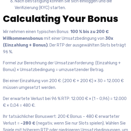
Nach Bestätigung können Sie sich einloggen und die
Verifizierung (KYC) starten.
Calculating Your Bonus
Wir nehmen einen typischen Bonus:
100 % bis zu 200 €
Willkommensbonus
mit einer Umsatzbedingung von
30x
(Einzahlung + Bonus)
. Der RTP der ausgewählten Slots beträgt
96 %.
Formel zur Berechnung der Umsatzanforderung: (Einzahlung +
Bonus) × Umsatzbedingung = umzusetzender Betrag.
Bei einer Einzahlung von 200 €: (200 € + 200 €) × 30 = 12.000 €
müssen umgesetzt werden.
Der erwartete Verlust bei 96 % RTP: 12.000 € × (1 – 0,96) = 12.000
€ × 0,04 = 480 €.
Ihr tatsächlicher Bonuswert: 200 € Bonus – 480 € erwarteter
Verlust =
–280 €
(negativ, wenn Sie nur Slots spielen). Wählen Sie
Spiele mit höherem RTP oder niedrigeren Umsatzbedingungen, um