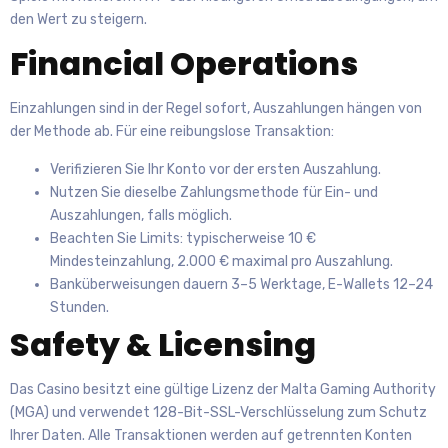
den Wert zu steigern.
Financial Operations
Einzahlungen sind in der Regel sofort, Auszahlungen hängen von
der Methode ab. Für eine reibungslose Transaktion:
Verifizieren Sie Ihr Konto vor der ersten Auszahlung.
Nutzen Sie dieselbe Zahlungsmethode für Ein- und
Auszahlungen, falls möglich.
Beachten Sie Limits: typischerweise 10 €
Mindesteinzahlung, 2.000 € maximal pro Auszahlung.
Banküberweisungen dauern 3–5 Werktage, E-Wallets 12–24
Stunden.
Safety & Licensing
Das Casino besitzt eine gültige Lizenz der Malta Gaming Authority
(MGA) und verwendet 128-Bit-SSL-Verschlüsselung zum Schutz
Ihrer Daten. Alle Transaktionen werden auf getrennten Konten