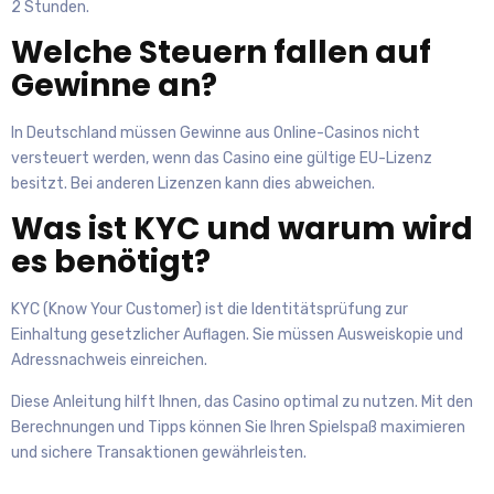
2 Stunden.
Welche Steuern fallen auf
Gewinne an?
In Deutschland müssen Gewinne aus Online-Casinos nicht
versteuert werden, wenn das Casino eine gültige EU-Lizenz
besitzt. Bei anderen Lizenzen kann dies abweichen.
Was ist KYC und warum wird
es benötigt?
KYC (Know Your Customer) ist die Identitätsprüfung zur
Einhaltung gesetzlicher Auflagen. Sie müssen Ausweiskopie und
Adressnachweis einreichen.
Diese Anleitung hilft Ihnen, das Casino optimal zu nutzen. Mit den
Berechnungen und Tipps können Sie Ihren Spielspaß maximieren
und sichere Transaktionen gewährleisten.