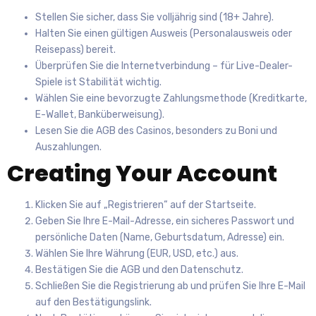
Stellen Sie sicher, dass Sie volljährig sind (18+ Jahre).
Halten Sie einen gültigen Ausweis (Personalausweis oder
Reisepass) bereit.
Überprüfen Sie die Internetverbindung – für Live-Dealer-
Spiele ist Stabilität wichtig.
Wählen Sie eine bevorzugte Zahlungsmethode (Kreditkarte,
E-Wallet, Banküberweisung).
Lesen Sie die AGB des Casinos, besonders zu Boni und
Auszahlungen.
Creating Your Account
Klicken Sie auf „Registrieren“ auf der Startseite.
Geben Sie Ihre E-Mail-Adresse, ein sicheres Passwort und
persönliche Daten (Name, Geburtsdatum, Adresse) ein.
Wählen Sie Ihre Währung (EUR, USD, etc.) aus.
Bestätigen Sie die AGB und den Datenschutz.
Schließen Sie die Registrierung ab und prüfen Sie Ihre E-Mail
auf den Bestätigungslink.