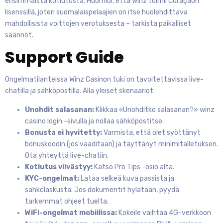
ensimmäistä kotiutusta. Huomioi, että Winz toimii Curaçaon
lisenssillä, joten suomalaispelaajien on itse huolehdittava
mahdollisista voittojen verotuksesta – tarkista paikalliset
säännöt.
Support Guide
Ongelmatilanteissa Winz Casinon tuki on tavoitettavissa live-
chatilla ja sähköpostilla. Alla yleiset skenaariot:
Unohdit salasanan:
Klikkaa «Unohditko salasanan?» winz
casino login -sivulla ja nollaa sähköpostitse.
Bonusta ei hyvitetty:
Varmista, että olet syöttänyt
bonuskoodin (jos vaaditaan) ja täyttänyt minimitalletuksen.
Ota yhteyttä live-chatiin.
Kotiutus viivästyy:
Katso Pro Tips -osio alta.
KYC-ongelmat:
Lataa selkeä kuva passista ja
sähkölaskusta. Jos dokumentit hylätään, pyydä
tarkemmat ohjeet tuelta.
WiFi-ongelmat mobiilissa:
Kokeile vaihtaa 4G-verkkoon