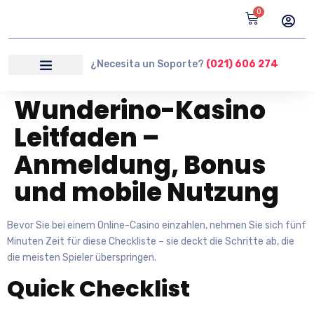
0
¿Necesita un Soporte?
(021) 606 274
Wunderino-Kasino
Leitfaden –
Anmeldung, Bonus
und mobile Nutzung
Bevor Sie bei einem Online-Casino einzahlen, nehmen Sie sich fünf
Minuten Zeit für diese Checkliste – sie deckt die Schritte ab, die
die meisten Spieler überspringen.
Quick Checklist