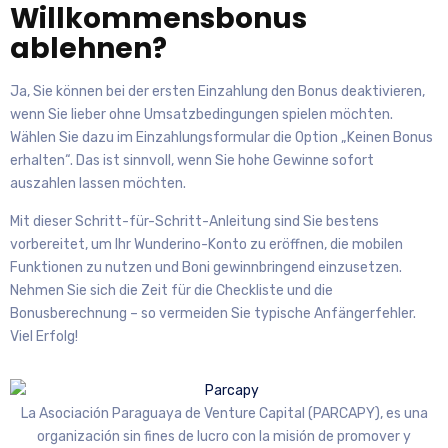
Willkommensbonus
ablehnen?
Ja, Sie können bei der ersten Einzahlung den Bonus deaktivieren,
wenn Sie lieber ohne Umsatzbedingungen spielen möchten.
Wählen Sie dazu im Einzahlungsformular die Option „Keinen Bonus
erhalten“. Das ist sinnvoll, wenn Sie hohe Gewinne sofort
auszahlen lassen möchten.
Mit dieser Schritt-für-Schritt-Anleitung sind Sie bestens
vorbereitet, um Ihr Wunderino-Konto zu eröffnen, die mobilen
Funktionen zu nutzen und Boni gewinnbringend einzusetzen.
Nehmen Sie sich die Zeit für die Checkliste und die
Bonusberechnung – so vermeiden Sie typische Anfängerfehler.
Viel Erfolg!
La Asociación Paraguaya de Venture Capital (PARCAPY), es una
organización sin fines de lucro con la misión de promover y