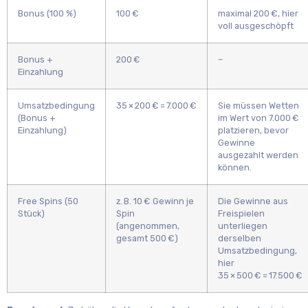
Bonus (100 %)
100 €
maximal 200 €, hier
voll ausgeschöpft
Bonus +
200 €
–
Einzahlung
Umsatzbedingung
35 × 200 € = 7.000 €
Sie müssen Wetten
(Bonus +
im Wert von 7.000 €
Einzahlung)
platzieren, bevor
Gewinne
ausgezahlt werden
können.
Free Spins (50
z. B. 10 € Gewinn je
Die Gewinne aus
Stück)
Spin
Freispielen
(angenommen,
unterliegen
gesamt 500 €)
derselben
Umsatzbedingung,
hier
35 × 500 € = 17.500 €