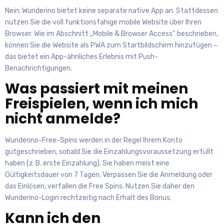
Nein, Wunderino bietet keine separate native App an. Stattdessen
nutzen Sie die voll funktionsfähige mobile Website über Ihren
Browser. Wie im Abschnitt „Mobile & Browser Access“ beschrieben,
können Sie die Website als PWA zum Startbildschirm hinzufügen –
das bietet ein App-ähnliches Erlebnis mit Push-
Benachrichtigungen.
Was passiert mit meinen
Freispielen, wenn ich mich
nicht anmelde?
Wunderino-Free-Spins werden in der Regel Ihrem Konto
gutgeschrieben, sobald Sie die Einzahlungsvoraussetzung erfüllt
haben (z. B. erste Einzahlung). Sie haben meist eine
Gültigkeitsdauer von 7 Tagen. Verpassen Sie die Anmeldung oder
das Einlösen, verfallen die Free Spins. Nutzen Sie daher den
Wunderino-Login rechtzeitig nach Erhalt des Bonus.
Kann ich den