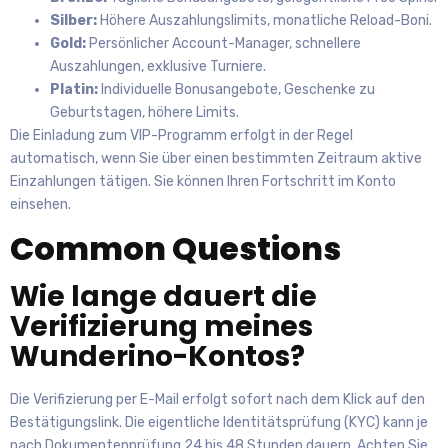
Silber:
Höhere Auszahlungslimits, monatliche Reload-Boni.
Gold:
Persönlicher Account-Manager, schnellere
Auszahlungen, exklusive Turniere.
Platin:
Individuelle Bonusangebote, Geschenke zu
Geburtstagen, höhere Limits.
Die Einladung zum VIP-Programm erfolgt in der Regel
automatisch, wenn Sie über einen bestimmten Zeitraum aktive
Einzahlungen tätigen. Sie können Ihren Fortschritt im Konto
einsehen.
Common Questions
Wie lange dauert die
Verifizierung meines
Wunderino-Kontos?
Die Verifizierung per E-Mail erfolgt sofort nach dem Klick auf den
Bestätigungslink. Die eigentliche Identitätsprüfung (KYC) kann je
nach Dokumentenprüfung 24 bis 48 Stunden dauern. Achten Sie