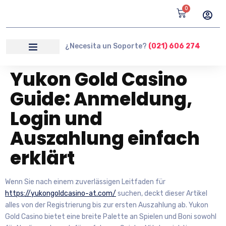
0
¿Necesita un Soporte?
(021) 606 274
Yukon Gold Casino
Guide: Anmeldung,
Login und
Auszahlung einfach
erklärt
Wenn Sie nach einem zuverlässigen Leitfaden für
https://yukongoldcasino-at.com/
suchen, deckt dieser Artikel
alles von der Registrierung bis zur ersten Auszahlung ab. Yukon
Gold Casino bietet eine breite Palette an Spielen und Boni sowohl