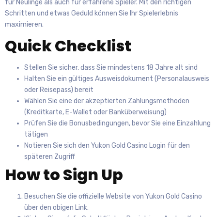
für Neulinge als auch für erfahrene Spieler. Mit den richtigen
Schritten und etwas Geduld können Sie Ihr Spielerlebnis
maximieren.
Quick Checklist
Stellen Sie sicher, dass Sie mindestens 18 Jahre alt sind
Halten Sie ein gültiges Ausweisdokument (Personalausweis
oder Reisepass) bereit
Wählen Sie eine der akzeptierten Zahlungsmethoden
(Kreditkarte, E-Wallet oder Banküberweisung)
Prüfen Sie die Bonusbedingungen, bevor Sie eine Einzahlung
tätigen
Notieren Sie sich den Yukon Gold Casino Login für den
späteren Zugriff
How to Sign Up
Besuchen Sie die offizielle Website von Yukon Gold Casino
über den obigen Link.