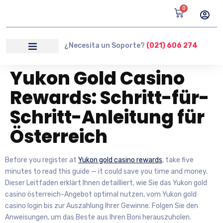
0
¿Necesita un Soporte?
(021) 606 274
Yukon Gold Casino
Rewards: Schritt-für-
Schritt-Anleitung für
Österreich
Before you register at
Yukon gold casino rewards
, take five
minutes to read this guide — it could save you time and money.
Dieser Leitfaden erklärt Ihnen detailliert, wie Sie das Yukon gold
casino österreich-Angebot optimal nutzen, vom Yukon gold
casino login bis zur Auszahlung Ihrer Gewinne. Folgen Sie den
Anweisungen, um das Beste aus Ihren Boni herauszuholen.