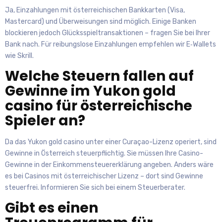
Ja, Einzahlungen mit österreichischen Bankkarten (Visa,
Mastercard) und Überweisungen sind möglich. Einige Banken
blockieren jedoch Glücksspieltransaktionen – fragen Sie bei Ihrer
Bank nach. Für reibungslose Einzahlungen empfehlen wir E‑Wallets
wie Skrill.
Welche Steuern fallen auf
Gewinne im Yukon gold
casino für österreichische
Spieler an?
Da das Yukon gold casino unter einer Curaçao-Lizenz operiert, sind
Gewinne in Österreich steuerpflichtig. Sie müssen Ihre Casino-
Gewinne in der Einkommensteuererklärung angeben. Anders wäre
es bei Casinos mit österreichischer Lizenz – dort sind Gewinne
steuerfrei. Informieren Sie sich bei einem Steuerberater.
Gibt es einen