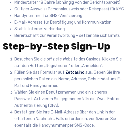
Mindestalter 18 Jahre (abhängig von der Gerichtsbarkeit)
Gültiger Ausweis (Personalausweis oder Reisepass) für KYC
Handynummer für SMS-Verifizierung
E-Mail-Adresse für Bestätigung und Kommunikation
Stabile Internetverbindung
Bereitschaft zur Verantwortung – setzen Sie sich Limits
Step-by-Step Sign-Up
Besuchen Sie die offizielle Website des Casinos. Klicken Sie
auf den Button „Registrieren“ oder „Anmelden“.
Füllen Sie das Formular auf
Zetcasino
aus. Geben Sie Ihre
persönlichen Daten ein: Name, Adresse, Geburtsdatum, E-
Mail und Handynummer.
Wählen Sie einen Benutzernamen und ein sicheres
Passwort. Aktivieren Sie gegebenenfalls die Zwei-Faktor-
Authentifizierung (2FA).
Bestätigen Sie Ihre E-Mail-Adresse über den Link in der
erhaltenen Nachricht. Falls erforderlich, verifizieren Sie
ebenfalls die Handynummer per SMS-Code.