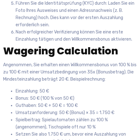
Führen Sie die Identitätsprüfung (KYC) durch: Laden Sie ein
Foto Ihres Ausweises und einen Adressnachweis (z. B.
Rechnung) hoch. Dies kann vor der ersten Auszahlung
erforderlich sein.
Nach erfolgreicher Verifizierung können Sie eine erste
Einzahlung tätigen und den Willkommensbonus aktivieren.
Wagering Calculation
Angenommen, Sie erhalten einen Willkommensbonus von 100 % bis
zu 100 € mit einer Umsatzbedingung von 35x (Bonusbetrag). Die
Mindesteinzahlung beträgt 20 €. Beispielrechnung:
Einzahlung: 50 €
Bonus: 50 € (100 % von 50 €)
Guthaben: 50 € + 50 € = 100 €
Umsatzanforderung: 50 € (Bonus) × 35 = 1.750 €
Spielbeitrag: Spielautomaten zählen zu 100 %
(angenommen), Tischspiele oft nur 10 %
Setzen Sie also 1.750 € um, bevor eine Auszahlung von