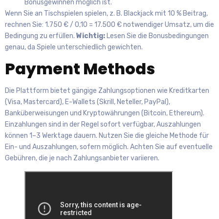
Bonusgewinnen möglich ist.
Wenn Sie an Tischspielen spielen, z. B. Blackjack mit 10 % Beitrag,
rechnen Sie: 1.750 € / 0,10 = 17.500 € notwendiger Umsatz, um die
Bedingung zu erfüllen.
Wichtig:
Lesen Sie die Bonusbedingungen
genau, da Spiele unterschiedlich gewichten.
Payment Methods
Die Plattform bietet gängige Zahlungsoptionen wie Kreditkarten
(Visa, Mastercard), E-Wallets (Skrill, Neteller, PayPal),
Banküberweisungen und Kryptowährungen (Bitcoin, Ethereum).
Einzahlungen sind in der Regel sofort verfügbar, Auszahlungen
können 1–3 Werktage dauern. Nutzen Sie die gleiche Methode für
Ein- und Auszahlungen, sofern möglich. Achten Sie auf eventuelle
Gebühren, die je nach Zahlungsanbieter variieren.