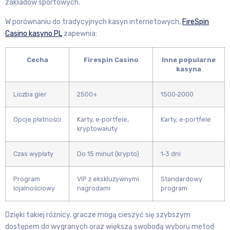
zakładów sportowych.
W porównaniu do tradycyjnych kasyn internetowych,
FireSpin
Casino kasyno PL
zapewnia:
Cecha
Firespin Casino
Inne popularne
kasyna
Liczba gier
2500+
1500‑2000
Opcje płatności
Karty, e‑portfele,
Karty, e‑portfele
kryptowaluty
Czas wypłaty
Do 15 minut (krypto)
1‑3 dni
Program
VIP z ekskluzywnymi
Standardowy
lojalnościowy
nagrodami
program
Dzięki takiej różnicy, gracze mogą cieszyć się szybszym
dostępem do wygranych oraz większą swobodą wyboru metod