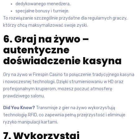
dedykowanego menedżera,
specjalne bonusy i turnieje.
To rozwiązanie szczególnie przydatne dla regularnych graczy,
którzy chcą maksymalizować swoje zyski.
6. Graj na żywo –
autentyczne
doświadczenie kasyna
Gry na żywo w Firespin Casino to połączenie tradycyjnego kasyna
i nowoczesnej technologii. Dzięki strumieniowaniu w HD oraz
profesjonalnym krupierom, możesz poczuć atmosferę
prawdziwego salonu.
Did You Know?
Transmisje z gier na żywo wykorzystują
technologię RFID, co zapewnia pełną przejrzystość i eliminuje
ryzyko manipulacji kartami.
7. Wykorzystaj