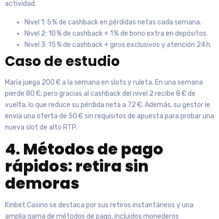
actividad.
Nivel 1: 5 % de cashback en pérdidas netas cada semana.
Nivel 2: 10 % de cashback + 1 % de bono extra en depósitos.
Nivel 3: 15 % de cashback + giros exclusivos y atención 24 h.
Caso de estudio
María juega 200 € a la semana en slots y ruleta. En una semana
pierde 80 €, pero gracias al cashback del nivel 2 recibe 8 € de
vuelta, lo que reduce su pérdida neta a 72 €. Además, su gestor le
envía una oferta de 50 € sin requisitos de apuesta para probar una
nueva slot de alto RTP.
4. Métodos de pago
rápidos: retira sin
demoras
Kinbet Casino se destaca por sus retiros instantáneos y una
amplia gama de métodos de pago, incluidos monederos