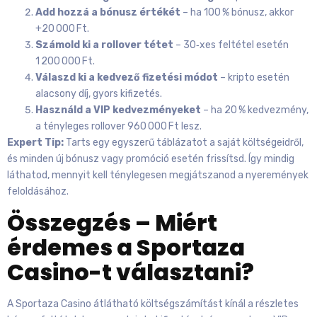
Add hozzá a bónusz értékét
– ha 100 % bónusz, akkor
+20 000 Ft.
Számold ki a rollover tétet
– 30‑xes feltétel esetén
1 200 000 Ft.
Válaszd ki a kedvező fizetési módot
– kripto esetén
alacsony díj, gyors kifizetés.
Használd a VIP kedvezményeket
– ha 20 % kedvezmény,
a tényleges rollover 960 000 Ft lesz.
Expert Tip:
Tarts egy egyszerű táblázatot a saját költségeidről,
és minden új bónusz vagy promóció esetén frissítsd. Így mindig
láthatod, mennyit kell ténylegesen megjátszanod a nyeremények
feloldásához.
Összegzés – Miért
érdemes a Sportaza
Casino-t választani?
A Sportaza Casino átlátható költségszámítást kínál a részletes