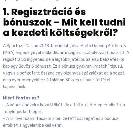
1. Regisztráció és
bónuszok – Mit kell tudni
a kezdeti költségekről?
A Sportaza Casino 2018-ban indult, és a Malta Gaming Authority
(MGA) engedélyével működik, ami szigorú szabályozást biztosít. A
regisztráció ingyenes, de a legtöbb játékos az első befizetéskor
kap egy üdvözlő bónuszt. Ez a bónusz gyakran „match” típusú,
vagyis a befizetett összeg egy bizonyos százalékát adja hozzá,
de a nyereményekhez általában 30‑xes rollover feltétel
kapcsolódik.
Miért fontos ez?
– A bónusz növeli a kezdőtőkét, de a feltételek megemelhetik a
tényleges költséget.
– A rollover számításakor a befizetett összeget és a bónusz
értékét is figyelembe kell venni.