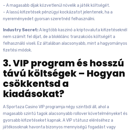
– A magasabb díjak közvetlenül növelik a játék költségét.
– A lassú kifizetések pénzügyi kockázatot jelentenek, ha a
nyereményedet gyorsan szeretnéd felhasználni.
Industry Secret:
A legtöbb kaszinó a kriptovaluta kifizetéseknél
nem számít fel díjat, de a blokklánc tranzakciós költségét a
felhasználó viseli. Ez általában alacsonyabb, mint a hagyományos
fizetési módok.
3. VIP program és hosszú
távú költségek – Hogyan
csökkentsd a
kiadásokat?
A Sportaza Casino VIP programja négy szintből áll, ahol a
magasabb szintű tagok alacsonyabb rollover követelményeket és
gyorsabb kifizetéseket kapnak. A VIP státusz eléréséhez a
játékosoknak havonta bizonyos mennyiségű fogadást vagy