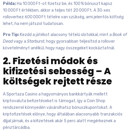
Példa:
Ha 10 000 Ft-ot fizetsz be, és 100 % bónuszt kapsz
10 000 Ft értékben, akkor a teljes tét 20 000 Ft. A 30‑xes
rolloverhez 600 000 Ft tételre van szükség, ami jelentős költség
lehet, ha nem játszol tudatosan.
Pro Tip:
Kezdd a játékot alacsony tételű slotokkal, mint a
Book of
Dead
vagy a
Starburst
, hogy gyorsabban teljesítsd a rollover
követelményt anélkül, hogy nagy összegeket kockáztatnál.
2. Fizetési módok és
kifizetési sebesség – A
költségek rejtett része
A Sportaza Casino a hagyományos bankkártyák mellett
kriptovaluta befizetéseket is támogat, így a Coin Shop
rendszerrel könnyedén vásárolhatsz bónuszkupontokat. A
kriptofizetések előnye, hogy általában alacsonyabb tranzakciós
díjjal járnak, és a kifizetések akár 5 perc alatt megérkeznek a
pénztárcádba.