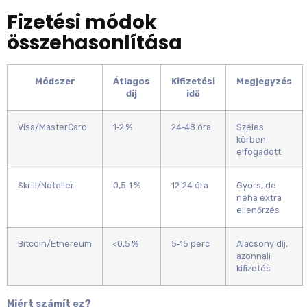
Fizetési módok
összehasonlítása
Módszer
Átlagos
Kifizetési
Megjegyzés
díj
idő
Visa/MasterCard
1‑2 %
24‑48 óra
Széles
körben
elfogadott
Skrill/Neteller
0,5‑1 %
12‑24 óra
Gyors, de
néha extra
ellenőrzés
Bitcoin/Ethereum
<0,5 %
5‑15 perc
Alacsony díj,
azonnali
kifizetés
Miért számít ez?