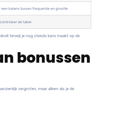
or een balans tussen frequentie en grootte
 controleer de tabel
kroll terwijl je nog steeds kans maakt op de
van bonussen
zienlijk vergroten, maar alleen als je de