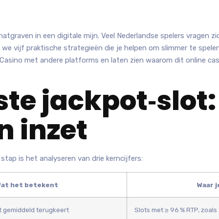
hatgraven in een digitale mijn. Veel Nederlandse spelers vragen 
 we vijf praktische strategieën die je helpen om slimmer te spelen,
ck Casino met andere platforms en laten zien waarom dit online ca
iste jackpot‑slot:
en inzet
 stap is het analyseren van drie kerncijfers:
at het betekent
Waar j
t gemiddeld terugkeert
Slots met ≥ 96 % RTP, zoals