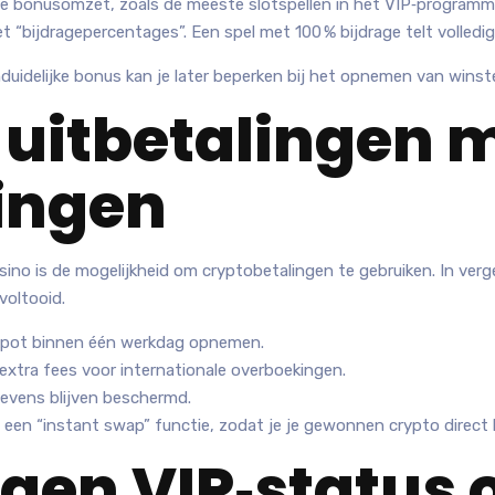
 de bonusomzet, zoals de meeste slotspellen in het VIP‑programm
et “bijdragepercentages”. Een spel met 100 % bijdrage telt volledi
onduidelijke bonus kan je later beperken bij het opnemen van winst
e uitbetalingen 
ingen
no is de mogelijkheid om cryptobetalingen te gebruiken. In verg
voltooid.
jackpot binnen één werkdag opnemen.
extra fees voor internationale overboekingen.
gevens blijven beschermd.
een “instant swap” functie, zodat je je gewonnen crypto direct
igen VIP‑status 