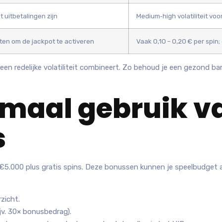
 uitbetalingen zijn
Medium‑high volatiliteit vo
ten om de jackpot te activeren
Vaak 0,10 – 0,20 € per spin;
n redelijke volatiliteit combineert. Zo behoud je een gezond ban
imaal gebruik 
s
.000 plus gratis spins. Deze bonussen kunnen je speelbudget aan
zicht.
jv. 30× bonusbedrag).